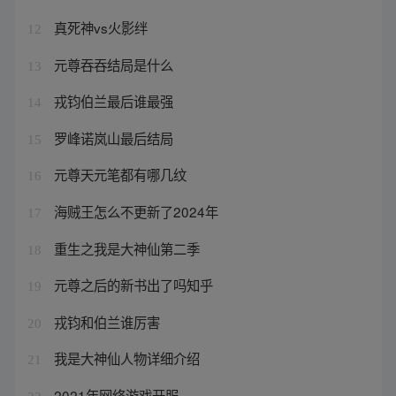
真死神vs火影绊
12
元尊吞吞结局是什么
13
戎钧伯兰最后谁最强
14
罗峰诺岚山最后结局
15
元尊天元笔都有哪几纹
16
海贼王怎么不更新了2024年
17
重生之我是大神仙第二季
18
元尊之后的新书出了吗知乎
19
戎钧和伯兰谁厉害
20
我是大神仙人物详细介绍
21
2021年网络游戏开服