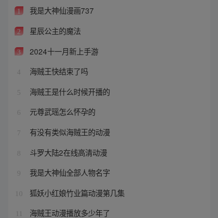
我是大神仙漫画737
1
星辰公主的魔法
2
2024十一月新上手游
3
海贼王快结束了吗
4
海贼王是什么时候开播的
5
元尊武瑶怎么怀孕的
6
有没有类似海贼王的动漫
7
斗罗大陆2在线高清动漫
8
我是大神仙全部人物名字
9
狐妖小红娘竹业篇动漫第几集
10
海贼王动漫播放多少年了
11