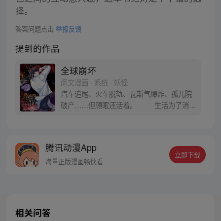
择。
答案问题点击
举报反馈
提到的作品
全球崩坏
阅文漫画 · 系统 · 妖怪
汽车追尾、火车脱轨、瓦斯气爆炸、孤儿院
破产……但顾眠还活着。 生活为了消灭
顾眠，总是出其不意的带来各种意外，但顾
眠就像加了BUFF一样， “不过我万万没
想到，生活竟然又搞出这种事情——”
腾讯动漫App
【欢迎来到全球进化游戏，本游戏由地球发
立即下载
起，玩家为全人类】
海量正版漫画畅快看
相关问答