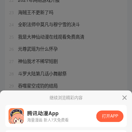
22
海贼王不更新了吗
23
全职法师中莫凡与穆宁雪的决斗
24
我是大神仙动漫在线观看免费高清
25
元尊武瑶为什么怀孕
26
神仙我才不稀罕短剧
27
斗罗大陆第几话小舞献祭
28
吞噬星空戎钧的结局
29
我是大神仙哪个平台播出
继续浏览精彩内容
30
腾讯动漫App
打开APP
海量漫画 新人7天免费看
腾讯漫画
起点读书
QQ阅读