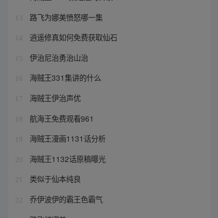
路飞为娜美愤怒哪一集
13
逍遥修真如何免费获取仙石
14
伊治尼治勇治山治
15
海贼王331集讲的什么
16
海贼王伊治声优
17
航海王免费观看961
18
海贼王漫画1131话分析
19
海贼王1132话原稿曝光
20
类似于仙本纯良
21
乔伊波伊的霸王色霸气
22