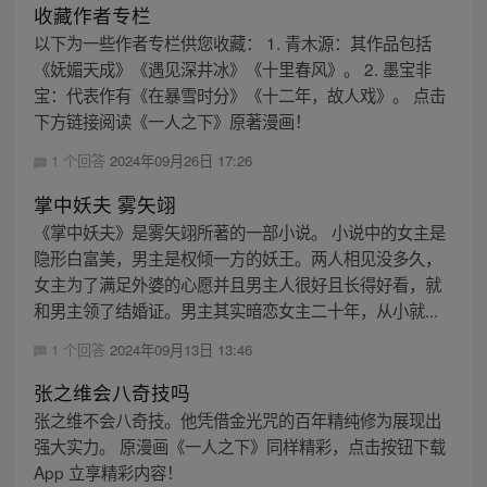
收藏作者专栏
以下为一些作者专栏供您收藏： 1. 青木源：其作品包括
《妩媚天成》《遇见深井冰》《十里春风》。 2. 墨宝非
宝：代表作有《在暴雪时分》《十二年，故人戏》。 点击
下方链接阅读《一人之下》原著漫画！
1 个回答
2024年09月26日 17:26
掌中妖夫 雾矢翊
《掌中妖夫》是雾矢翊所著的一部小说。 小说中的女主是
隐形白富美，男主是权倾一方的妖王。两人相见没多久，
女主为了满足外婆的心愿并且男主人很好且长得好看，就
和男主领了结婚证。男主其实暗恋女主二十年，从小就...
1 个回答
2024年09月13日 13:46
张之维会八奇技吗
张之维不会八奇技。他凭借金光咒的百年精纯修为展现出
强大实力。 原漫画《一人之下》同样精彩，点击按钮下载
App 立享精彩内容！