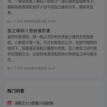
为，一掌就击败了拥有八奇技之一通天箓的陆瑾老爷子。
拥有炁体源流的张怀义也不是张之维的对手，拥有风后
奇...
1 个回答
2024年08月14日 14:23
张之维和八奇技谁厉害
虽然仅是调侃，但一般认为在老天师张之维的天师度面
前，八奇技不堪一击。不过也有观点认为，在修为相同的
情况下，技能强还是能占据很大优势，且八奇技之间可能
存在强弱之分。比如炁体源流和其他七种奇技之间可能存
在...
1 个回答
2024年07月29日 15:47
热门问答
海贼王313剧集介绍剧情
1