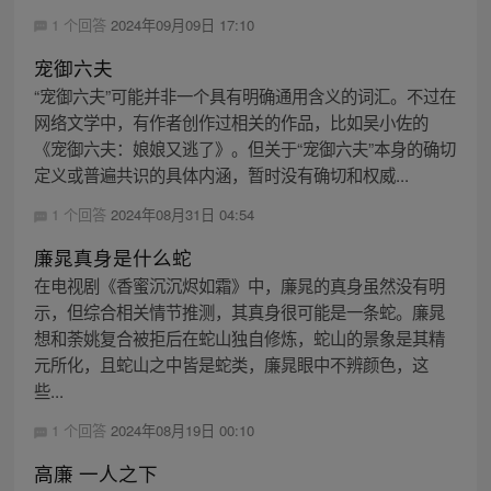
1 个回答
2024年09月09日 17:10
宠御六夫
“宠御六夫”可能并非一个具有明确通用含义的词汇。不过在
网络文学中，有作者创作过相关的作品，比如吴小佐的
《宠御六夫：娘娘又逃了》。但关于“宠御六夫”本身的确切
定义或普遍共识的具体内涵，暂时没有确切和权威...
1 个回答
2024年08月31日 04:54
廉晁真身是什么蛇
在电视剧《香蜜沉沉烬如霜》中，廉晁的真身虽然没有明
示，但综合相关情节推测，其真身很可能是一条蛇。廉晁
想和荼姚复合被拒后在蛇山独自修炼，蛇山的景象是其精
元所化，且蛇山之中皆是蛇类，廉晁眼中不辨颜色，这
些...
1 个回答
2024年08月19日 00:10
高廉 一人之下