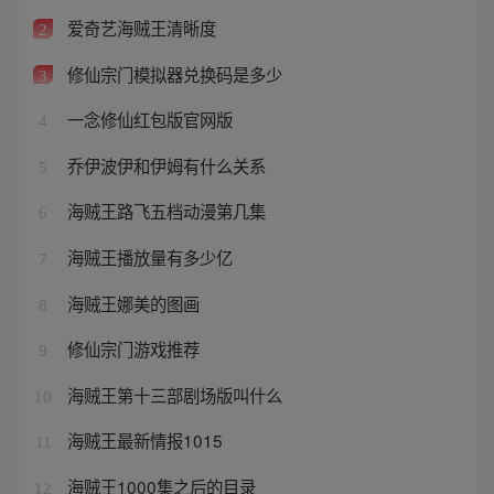
爱奇艺海贼王清晰度
2
修仙宗门模拟器兑换码是多少
3
一念修仙红包版官网版
4
乔伊波伊和伊姆有什么关系
5
海贼王路飞五档动漫第几集
6
海贼王播放量有多少亿
7
海贼王娜美的图画
8
修仙宗门游戏推荐
9
海贼王第十三部剧场版叫什么
10
海贼王最新情报1015
11
海贼王1000集之后的目录
12