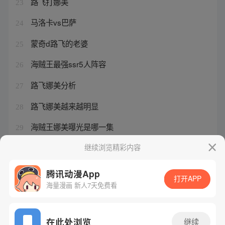
路飞打娜美
23
马洛卡vs巴萨
24
蒙奇d路飞的老婆
25
海贼王最强ssr5人阵容
26
路飞娜美分析
27
路飞娜美越来越明显
28
海贼王娜美曝光是哪一集
29
海贼王1003话情报
继续浏览精彩内容
30
腾讯动漫App
打开APP
海量漫画 新人7天免费看
腾讯漫画
起点读书
QQ阅读
网站备案/许可证号：粤B2-20090059-5
在此处浏览
继续