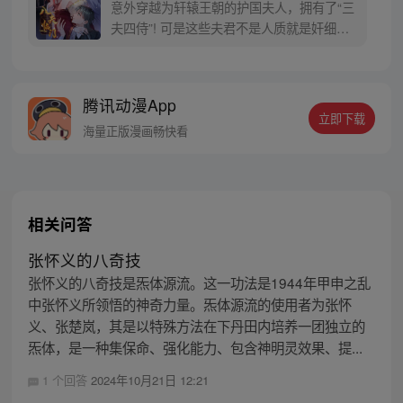
意外穿越为轩辕王朝的护国夫人，拥有了“三
夫四侍”! 可是这些夫君不是人质就是奸细，
还都是政治联姻？真是要命!全部休掉!休掉!
好不容易把家里那几条白吃白喝的米虫解决
又要来一个？不要，不要！本夫人自由地
腾讯动漫App
紧， 要那么多男人来干啥？
立即下载
海量正版漫画畅快看
相关问答
张怀义的八奇技
张怀义的八奇技是炁体源流。这一功法是1944年甲申之乱
中张怀义所领悟的神奇力量。炁体源流的使用者为张怀
义、张楚岚，其是以特殊方法在下丹田内培养一团独立的
炁体，是一种集保命、强化能力、包含神明灵效果、提...
1 个回答
2024年10月21日 12:21