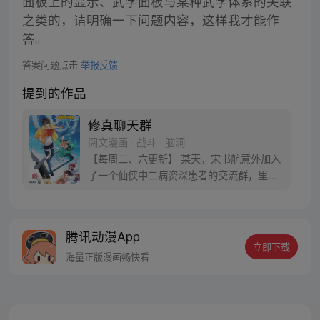
面板上的显示、武学面板与某种武学体系的关联
之类的，请明确一下问题内容，这样我才能作
答。
答案问题点击
举报反馈
提到的作品
修真聊天群
阅文漫画 · 战斗 · 脑洞
【每周二、六更新】 某天，宋书航意外加入
了一个仙侠中二病资深患者的交流群，里面
的群友们都以“道友”相称，群名片都是各种
府主、洞主、真人、天师，连群主走失的宠
物犬都称为大妖犬离家出走。整天聊的是炼
腾讯动漫App
丹、闯秘境、炼功经验啥的。 突然有一天，
立即下载
潜水良久的他发现……群里每一个群员竟然
海量正版漫画畅快看
都是修真者！