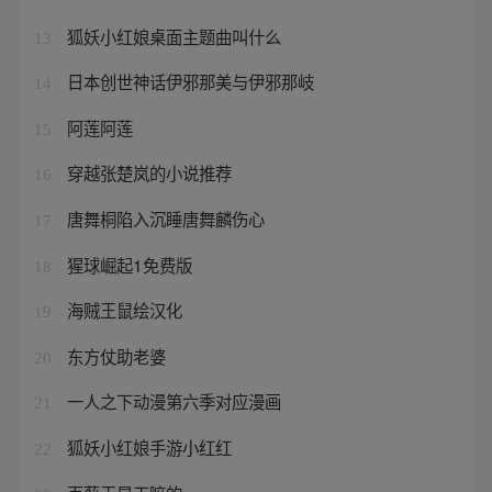
狐妖小红娘桌面主题曲叫什么
13
日本创世神话伊邪那美与伊邪那岐
14
阿莲阿莲
15
穿越张楚岚的小说推荐
16
唐舞桐陷入沉睡唐舞麟伤心
17
猩球崛起1免费版
18
海贼王鼠绘汉化
19
东方仗助老婆
20
一人之下动漫第六季对应漫画
21
狐妖小红娘手游小红红
22