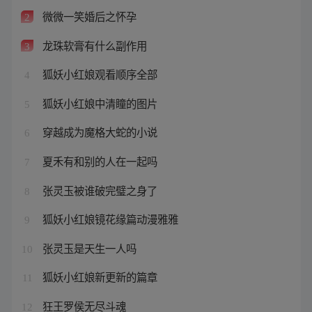
微微一笑婚后之怀孕
2
龙珠软膏有什么副作用
3
狐妖小红娘观看顺序全部
4
狐妖小红娘中清瞳的图片
5
穿越成为魔格大蛇的小说
6
夏禾有和别的人在一起吗
7
张灵玉被谁破完璧之身了
8
狐妖小红娘镜花缘篇动漫雅雅
9
张灵玉是天生一人吗
10
狐妖小红娘新更新的篇章
11
狂王罗侯无尽斗魂
12