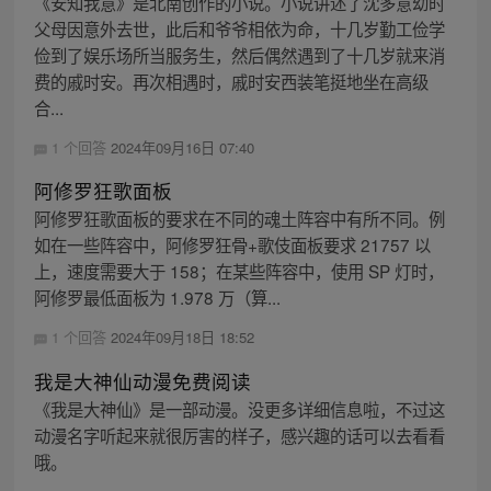
《安知我意》是北南创作的小说。小说讲述了沈多意幼时
父母因意外去世，此后和爷爷相依为命，十几岁勤工俭学
俭到了娱乐场所当服务生，然后偶然遇到了十几岁就来消
费的戚时安。再次相遇时，戚时安西装笔挺地坐在高级
合...
1 个回答
2024年09月16日 07:40
阿修罗狂歌面板
阿修罗狂歌面板的要求在不同的魂土阵容中有所不同。例
如在一些阵容中，阿修罗狂骨+歌伎面板要求 21757 以
上，速度需要大于 158；在某些阵容中，使用 SP 灯时，
阿修罗最低面板为 1.978 万（算...
1 个回答
2024年09月18日 18:52
我是大神仙动漫免费阅读
《我是大神仙》是一部动漫。没更多详细信息啦，不过这
动漫名字听起来就很厉害的样子，感兴趣的话可以去看看
哦。