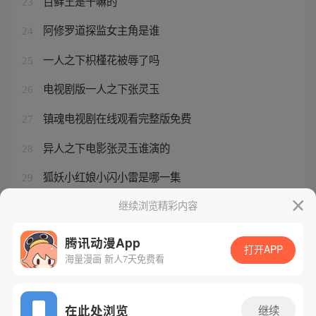
百藓王是干嘛的
23
阿修罗道探监女主角是谁
24
一人之下枳槿花被辱了吗
25
电视剧版一人之下张灵玉
26
镇魂电视剧在线观看完整版免费
27
异人之下电影张灵玉谁演的
28
狐妖小红娘小闪小雷是哪一集
29
张楚岚小时候的扮演者
继续浏览精彩内容
30
腾讯动漫App
打开APP
海量漫画 新人7天免费看
腾讯漫画
起点读书
QQ阅读
网站备案/许可证号：粤B2-20090059-5
在此处浏览
继续