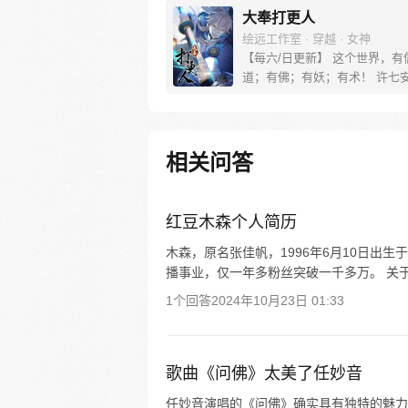
大奉打更人
绘远工作室 · 穿越 · 女神
【每六/日更新】 这个世界，有
道；有佛；有妖；有术！ 许七
来，发现自己身处囹圄，三日后
放边陲？！ 他起初的梦想只是
便在这个世界里当个富翁悠闲度
果…… 改编自阅文集团作者卖
相关问答
同名小说 QQ群号：799493374
红豆木森个人简历
木森，原名张佳帆，1996年6月10日出生
播事业，仅一年多粉丝突破一千多万。 关于
1个回答
2024年10月23日 01:33
歌曲《问佛》太美了任妙音
任妙音演唱的《问佛》确实具有独特的魅力