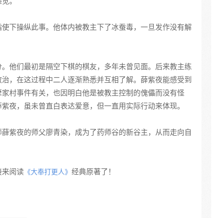
感觉。
指使下操纵此事。他体内被教主下了冰蚕毒，一旦发作没有解
分。他们最初是隔空下棋的棋友，多年未曾见面。后来教主练
救治，在这过程中二人逐渐熟悉并互相了解。薛紫夜能感受到
摩家村事件有关，也因明白他是被教主控制的傀儡而没有怪
薛紫夜，虽未曾直白表达爱意，但一直用实际行动来体现。
师薛紫夜的师父廖青染，成为了药师谷的新谷主，从而走向自
。
接来阅读
经典原著了！
《大奉打更人》