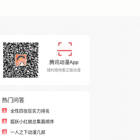
腾讯动漫App
随时随地看正版动漫
热门问答
1
全性四张狂实力排名
2
狐妖小红娘总集篇顺序
3
一人之下动漫几部