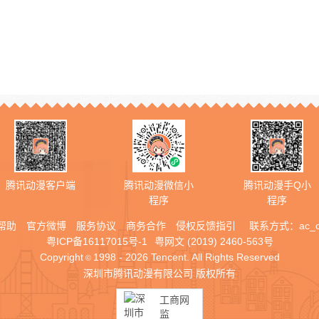
腾讯动漫客户端
腾讯动漫微信小
腾讯动漫手Q小
程序
程序
帮助
官方微博
服务协议
商务合作
侵权反馈指引
联系方式：
ac_
粤ICP备16117015号-1
粤网文 (2019) 2460-563号
Copyright
1998 - 2026 Tencent. All Rights Reserved
©
深圳市腾讯动漫有限公司 版权所有
工商网
监