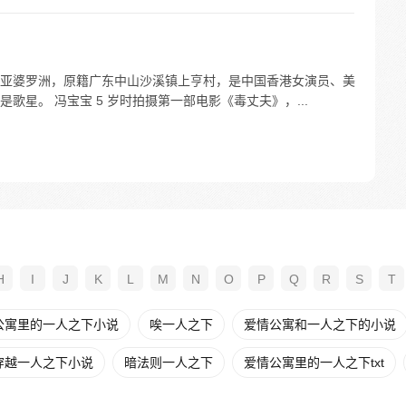
生于马来西亚婆罗洲，原籍广东中山沙溪镇上亨村，是中国香港女演员、美
星。 冯宝宝 5 岁时拍摄第一部电影《毒丈夫》，...
H
I
J
K
L
M
N
O
P
Q
R
S
T
公寓里的一人之下小说
唉一人之下
爱情公寓和一人之下的小说
穿越一人之下小说
暗法则一人之下
爱情公寓里的一人之下txt