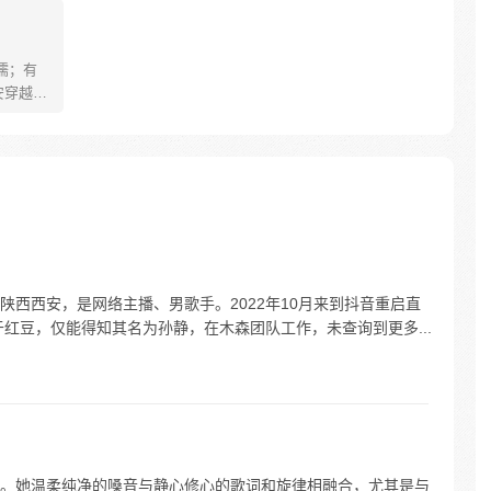
儒；有
安穿越醒
就要流
自保，顺
日，结
报小郎君
于陕西西安，是网络主播、男歌手。2022年10月来到抖音重启直
红豆，仅能得知其名为孙静，在木森团队工作，未查询到更多...
。她温柔纯净的嗓音与静心修心的歌词和旋律相融合，尤其是与