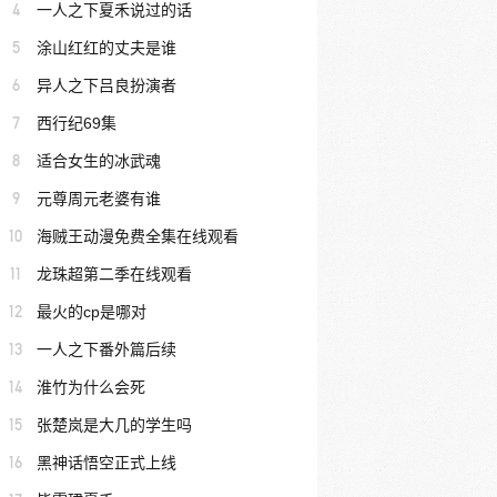
4
一人之下夏禾说过的话
5
涂山红红的丈夫是谁
6
异人之下吕良扮演者
7
西行纪69集
8
适合女生的冰武魂
9
元尊周元老婆有谁
10
海贼王动漫免费全集在线观看
11
龙珠超第二季在线观看
12
最火的cp是哪对
13
一人之下番外篇后续
14
淮竹为什么会死
15
张楚岚是大几的学生吗
16
黑神话悟空正式上线