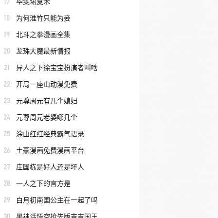
17
毕雯珺夏禾
18
为何淮竹只能为妾
19
北斗之拳漫画全集
20
龙珠大魔最新情报
21
异人之下徐宝宝扮演者叫啥
22
开局一座山动漫免费
23
元尊周元有几个媳妇
24
元尊周元老婆哪几个
25
涂山红红经典霸气语录
26
土豪漫画免费漫画平台
27
庄国栋是好人还是坏人
28
一人之下的官方是
29
白月初南国公主在一起了吗
30
黑神话悟空抢先版吉吉国王