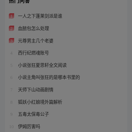
热门问答
一人之下蓬莱剑派是谁
1
血脓包怎么处理
2
元尊男主几个老婆
3
西行纪燃魂账号
4
小说张狂夏思轩全文阅读
5
小说主角叫张狂的是哪本书里的
6
天师下山动画剧情
7
狐妖小红娘境外篇解析
8
五毒太保毒公子
9
伊姆厉害吗
10