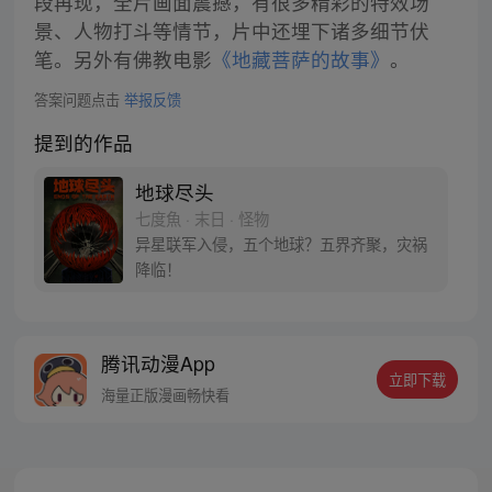
段再现，全片画面震撼，有很多精彩的特效场
景、人物打斗等情节，片中还埋下诸多细节伏
笔。另外有佛教电影
《地藏菩萨的故事》
。
答案问题点击
举报反馈
提到的作品
地球尽头
七度魚 · 末日 · 怪物
异星联军入侵，五个地球？五界齐聚，灾祸
降临！
腾讯动漫App
立即下载
海量正版漫画畅快看