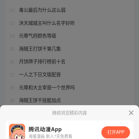
毒公最后为什么这么弱
22
沐天城城主叫什么名字好听
23
元尊气府颜色等级
24
海贼王打饼干第几集
25
月饼牌子排行榜前十名
26
一人之下日文版配音
27
元尊和大主宰是一个世界吗
28
海贼王饼干技能加点
29
狐妖小红东方灵族后面是什么
继续浏览精彩内容
30
腾讯动漫App
打开APP
海量漫画 新人7天免费看