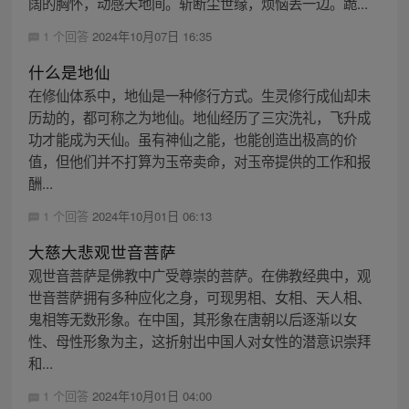
阔的胸怀，动感天地间。斩断尘世缘，烦恼丢一边。跪...
1 个回答
2024年10月07日 16:35
什么是地仙
在修仙体系中，地仙是一种修行方式。生灵修行成仙却未
历劫的，都可称之为地仙。地仙经历了三灾洗礼，飞升成
功才能成为天仙。虽有神仙之能，也能创造出极高的价
值，但他们并不打算为玉帝卖命，对玉帝提供的工作和报
酬...
1 个回答
2024年10月01日 06:13
大慈大悲观世音菩萨
观世音菩萨是佛教中广受尊崇的菩萨。在佛教经典中，观
世音菩萨拥有多种应化之身，可现男相、女相、天人相、
鬼相等无数形象。在中国，其形象在唐朝以后逐渐以女
性、母性形象为主，这折射出中国人对女性的潜意识崇拜
和...
1 个回答
2024年10月01日 04:00