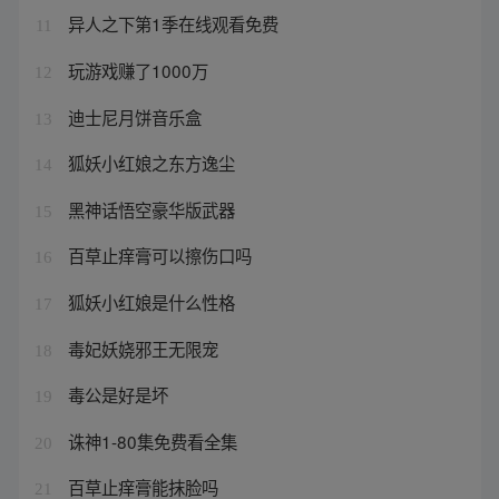
异人之下第1季在线观看免费
11
玩游戏赚了1000万
12
迪士尼月饼音乐盒
13
狐妖小红娘之东方逸尘
14
黑神话悟空豪华版武器
15
百草止痒膏可以擦伤口吗
16
狐妖小红娘是什么性格
17
毒妃妖娆邪王无限宠
18
毒公是好是坏
19
诛神1-80集免费看全集
20
百草止痒膏能抹脸吗
21