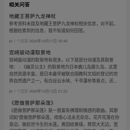
相关问答
地藏王菩萨九龙禅杖
参考资料未提及地藏王菩萨九龙禅杖相关信息，对不起，
根据检索到的信息，我不知道如何回答。
1 个回答
2024年10月17日 00:49
宫崎骏动漫取景地
宫崎骏动漫的取景地有很多，以下是部分动漫及其取景
地： - 《幽灵公主》的取景地为日本鹿儿岛屋久岛，这里
自然资源丰富，是日本最早被联合国教科文组织登记的世
界自然遗产之一，有白谷云水峡、千寻瀑布等景点，还...
1 个回答
2024年10月13日 21:23
《愿做菩萨那朵莲》
《愿做菩萨那朵莲》是一首富有佛理和情感的歌曲。其歌
词如“愿做菩萨那朵莲，修炼心法永无杂念，花开花落在你
身边，做前世今生的水莲。善因结善缘，慈悲大无边，宽