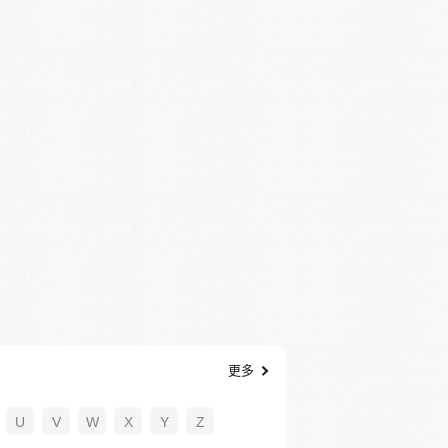
更多
U
V
W
X
Y
Z