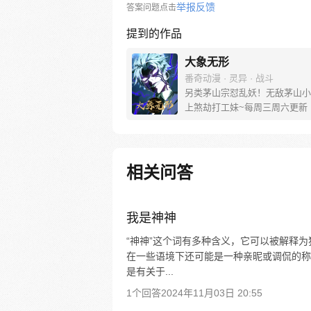
举报反馈
答案问题点击
提到的作品
大象无形
番奇动漫 · 灵异 · 战斗
另类茅山宗怼乱妖！无敌茅山小
上煞劫打工妹~每周三周六更新
相关问答
我是神神
“神神”这个词有多种含义，它可以被解释
在一些语境下还可能是一种亲昵或调侃的称
是有关于...
1个回答
2024年11月03日 20:55