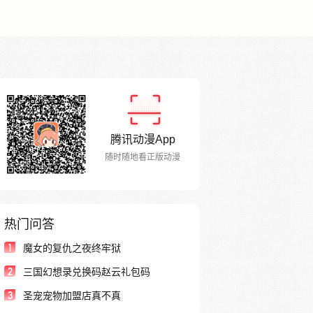
腾讯动漫App
随时随地看正版动漫
热门问答
1
魔女的复仇之夜终牢狱
2
三国幻想录兑换码赵云礼包码
3
圣宠宠物加盟店真不真