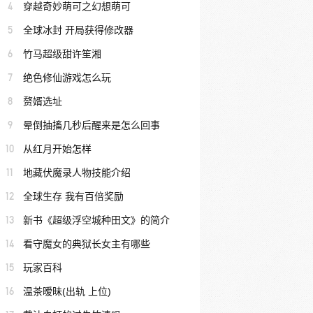
4
穿越奇妙萌可之幻想萌可
5
全球冰封 开局获得修改器
6
竹马超级甜许笙湘
7
绝色修仙游戏怎么玩
8
赘婿选址
9
晕倒抽搐几秒后醒来是怎么回事
10
从红月开始怎样
11
地藏伏魔录人物技能介绍
12
全球生存 我有百倍奖励
13
新书《超级浮空城种田文》的简介
14
看守魔女的典狱长女主有哪些
15
玩家百科
16
温茶暧昧(出轨 上位)