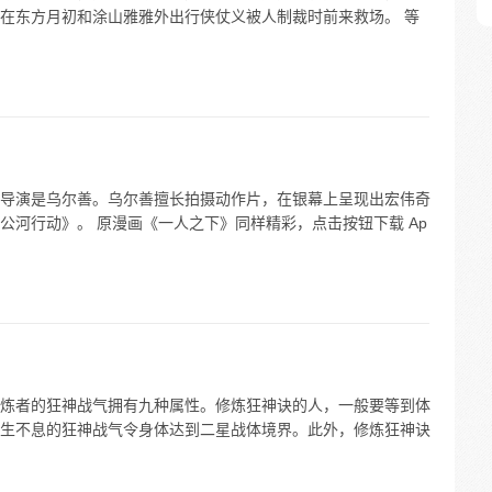
在东方月初和涂山雅雅外出行侠仗义被人制裁时前来救场。 等
导演是乌尔善。乌尔善擅长拍摄动作片，在银幕上呈现出宏伟奇
公河行动》。 原漫画《一人之下》同样精彩，点击按钮下载 Ap
炼者的狂神战气拥有九种属性。修炼狂神诀的人，一般要等到体
生不息的狂神战气令身体达到二星战体境界。此外，修炼狂神诀