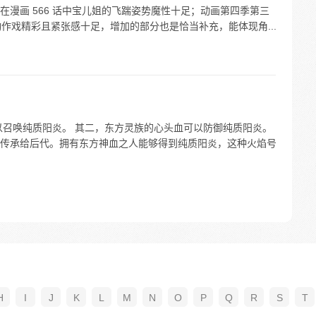
漫画 566 话中宝儿姐的飞踹姿势魔性十足；动画第四季第三
两场动作戏精彩且紧张感十足，增加的部分也是恰当补充，能体现角...
以召唤纯质阳炎。 其二，东方灵族的心头血可以防御纯质阳炎。
传承给后代。拥有东方神血之人能够得到纯质阳炎，这种火焰号
H
I
J
K
L
M
N
O
P
Q
R
S
T