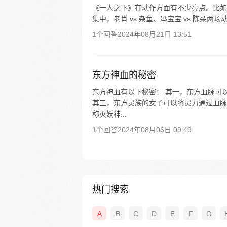
《一人之下》在动作方面有不少亮点。比如在
集中，老肖 vs 杂鱼、冯宝宝 vs 陈朵
1个回答
2024年08月21日 13:51
东方神血的秘密
东方神血有以下秘密： 其一，东方血脉可
其三，东方灵族的女子可以将灵力通过血脉
称灭妖神...
1个回答
2024年08月06日 09:49
热门搜索
A
B
C
D
E
F
G