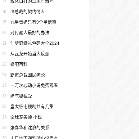
17
戴沐白打的过朱竹清吗
18
冷总裁的契约情人
19
九星毒奶只有9个星槽嘛
20
对付蠢人最好的办法
21
仙梦奇缘礼包码大全2024
22
从瓦龙开始当大反派
23
婚配百科
24
霸道总裁国民老公
25
一万次心动小说免费观看
26
奶气狐狸受
27
皇太极电视剧共有几集
28
全球宠兽师 小说
29
张春华和沈浪的关系
30
末日地下避难所小说完本