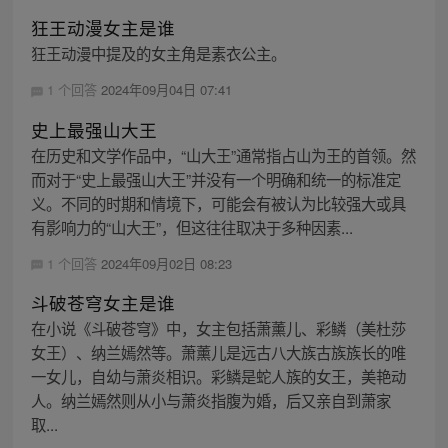
狂王动漫女主是谁
狂王动漫中提及的女主角是素衣公主。
1 个回答
2024年09月04日 07:41
史上最强山大王
在历史和文学作品中，“山大王”通常指占山为王的首领。然
而对于“史上最强山大王”并没有一个明确和统一的标准定
义。不同的时期和情境下，可能会有被认为比较强大或具
有影响力的“山大王”，但这往往取决于多种因素...
1 个回答
2024年09月02日 08:23
斗破苍穹女主是谁
在小说《斗破苍穹》中，女主包括萧薰儿、彩鳞（美杜莎
女王）、纳兰嫣然等。萧薰儿是远古八大族古族族长的唯
一女儿，自幼与萧炎相识。彩鳞是蛇人族的女王，美艳动
人。纳兰嫣然则从小与萧炎指腹为婚，后又亲自到萧家
取...