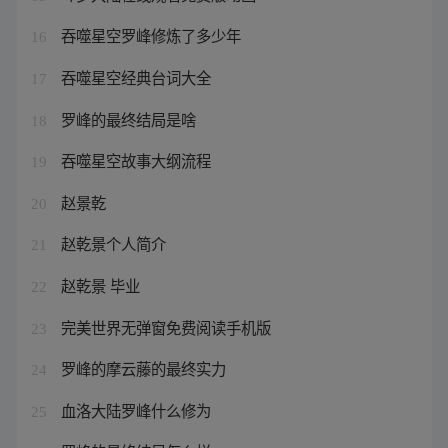
吞噬星空罗峰修炼了多少年
16
吞噬星空经典台词大全
17
罗峰的最终结局是啥
18
吞噬星空故事大纲流程
19
赵景乾
20
赵乾景个人简介
21
赵乾景 毕业
22
完美世界无弹窗免费阅读手机版
23
罗峰的摩云藤的最终实力
24
血洛大陆罗峰什么修为
25