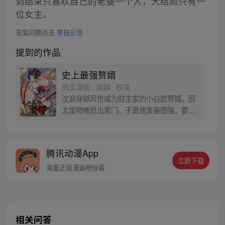
到结束只喜欢自己的老婆一个人，大结局只有一
位女主。
答案问题点击
举报反馈
提到的作品
史上最强赘婿
阅文漫画 · 穿越 · 权谋
沈浪穿越异世成为财主家的小白脸赘婿，因
太废物被赶出家门。于是他发奋图强，要找
一个更有权有势绝美高贵的豪门千金做上门
女婿。 练武是不可能练武的，这辈子都不可
能练武！ 我要把老婆培养成天下第一高手，
腾讯动漫App
谁敢惹我就让我娘子打死你！（每周五、周
立即下载
六更新）
海量正版漫画畅快看
相关问答