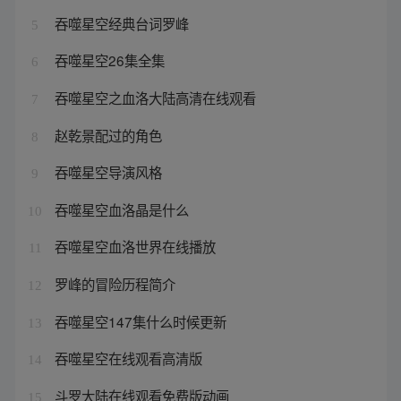
吞噬星空经典台词罗峰
5
吞噬星空26集全集
6
吞噬星空之血洛大陆高清在线观看
7
赵乾景配过的角色
8
吞噬星空导演风格
9
吞噬星空血洛晶是什么
10
吞噬星空血洛世界在线播放
11
罗峰的冒险历程简介
12
吞噬星空147集什么时候更新
13
吞噬星空在线观看高清版
14
斗罗大陆在线观看免费版动画
15