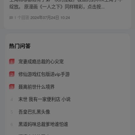
绽放。 原漫画《一人之下》同样精彩，点击按...
1 个回答
2024年07月24日 10:24
热门问答
宠妻成瘾总裁的心尖宠
1
修仙游戏红包版送vip手游
2
聂离前世什么境界
3
末世 我有一家便利店 小说
4
吾皇巴扎黑头像
5
黑道妈咪总裁爹地谁怕谁
6