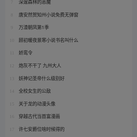
深邃森林的恶魔
7
唐安然贺知州小说免费无弹窗
8
万渣朝凤第1季
9
顾初暖夜景寒小说书名叫什么
10
娇鸾令
11
炮灰不干了 九州大人
12
妖神记圣帝什么级别好
13
全校女生的公敌
14
关于龙的动漫头像
15
穿越古代当首富漫画
16
许七安爵位啥时候得的
17