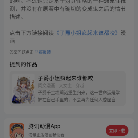
的啊。不过这只是基于对其性格的一种想象性推
测，并没有在原著中有确切的变成鬼之后的情节
描述。
点击下方链接阅读
《子爵小姐疯起来谁都咬》
漫
画
答案问题点击
举报反馈
提到的作品
子爵小姐疯起来谁都咬
阅文漫画 · 大女主 · 穿越
子爵千金埃莉诺重生归来，这一世命运是掌
握在自己手里的，不会再为任何人委屈自
己，子爵千金华丽登顶女帝，人活着没必要
太正常，先发个疯再说。
腾讯动漫App
立即下载
海量正版漫画畅快看