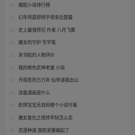
婚配小说排行榜
18
幻年师莫邪倾乎很亲近楚暮
19
史上最强师兄 作者 八月飞鹰
20
魔女的守护 写字笔
21
宋书航的人物评价
22
我的绝色武神老婆 小说
23
开局签到万万年 仙帝请我出山
24
连载漫画是什么
25
彪悍宝宝无良妈哪个小说可看
26
魔女复仇之夜终牢狱怎么走
27
灵莲种道 我陈家要崛起了
28