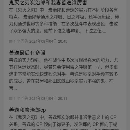
鬼灭之刃炭治郎和我妻善逸谁厉害
在《鬼灭之刃》中，炭治郎和善逸的实力在不同阶段各有
特点。 炭治郎精通水之呼吸、日之呼吸，还掌握斑纹、赫
刀和通透世界等多种技能，在多次战斗中表现出色，击败
了众多强大的鬼，如前下弦之陆·响凯、下弦之伍·...
1 个回答
2024年08月04日 20:45
善逸最后有多强
善逸的实力较强。他在战斗中多次展现出强大的能力，尤
其在昏迷状态时，尽管只会使用雷之呼吸第一型，但多重
连击下常能实现快速秒杀对手。善逸是秒杀对手频率较多
的成员，曾在鼓屋和那田蜘蛛山秒杀实力不强的鬼。在
吉...
1 个回答
2024年08月04日 20:11
善逸和炭治郎cp
在《鬼灭之刃》中，善逸和炭治郎并非通常意义上的 CP
关系。善逸的 CP 倾向于祢豆子，炭治郎的 CP 倾向于蝴