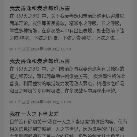
我妻善逸和炭治郎谁厉害
在《鬼灭之刃》中，关于我妻善逸和炭治郎谁更厉害难以
简单定论。炭治郎善良勇敢，精通水之呼吸、日之呼吸，
掌握多种技能，在多次战斗中有出色表现，如击败前下弦
之陆·响凯、下弦之伍·累、下弦之壹·魇梦、上弦之陆...
1 个回答
2024年08月03日 00:19
我妻善逸和炭治郎谁厉害
在《鬼灭之刃》中，灶门炭治郎与我妻善逸各有其独特的
能力和表现，难以简单地评判谁更厉害。 炭治郎性格温柔
善良，利用独特的嗅觉能力发现敌人弱点，精通水之呼吸
和日之呼吸等多种呼吸法，在多次战斗中展现出卓越...
1 个回答
2024年08月02日 21:29
我在一人之下当鬼差
目前没有确切关于“我在一人之下当鬼差”的详细内容，但有
相关信息提到穿越到一人之下世界，因为鬼手的异样导致
主角和哪都通有了第一次的接触，极致的剑术从主角手中