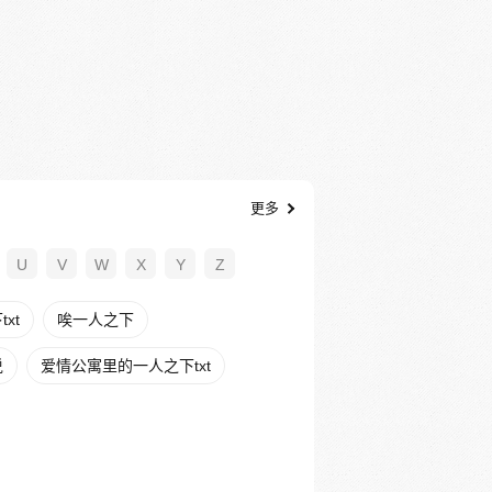
更多
U
V
W
X
Y
Z
xt
唉一人之下
说
爱情公寓里的一人之下txt