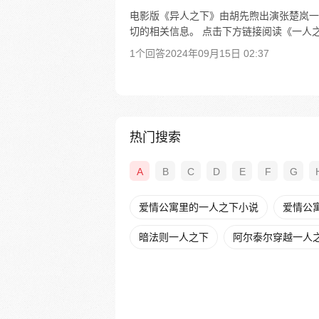
电影版《异人之下》由胡先煦出演张楚岚一角。
切的相关信息。 点击下方链接阅读《一人
1个回答
2024年09月15日 02:37
热门搜索
A
B
C
D
E
F
G
爱情公寓里的一人之下小说
爱情公
暗法则一人之下
阿尔泰尔穿越一人