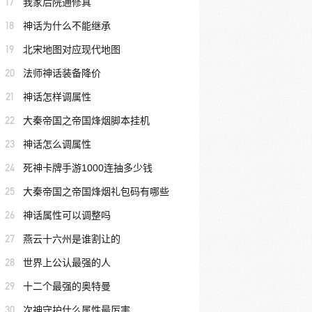
17
我家后院通修真
18
神话为什么不能继承
19
北宋地图对应现代地图
20
法师神话装备降价
21
神话怎样调属性
22
大秦帝国之帝国烽烟脚本挂机
23
神话怎么调属性
24
死神卡牌手游1000连抽多少钱
25
大秦帝国之帝国烽烟礼包码有哪些
26
神话属性可以调整吗
27
燕云十六州是谁割让的
28
世界上公认最强的人
29
十二个最强的奥特曼
30
次神守护什么属性最厉害