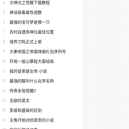
4
次神光之觉醒下载教程
5
神话装备属性调整
6
最强的宝可梦是哪一只
7
农村自建房神位最佳位置
8
境界刀鸣正式上架
9
大秦帝国之帝国烽烟礼包序列号
10
开局一座山寨程大雷结局
11
我的徒弟是女帝 小说
12
最强的酸叫什么化学名称
13
传奇永恒觉醒2
14
无敌的英文
15
圣装和盛装的区别
16
主角开始对抗邪祟的小说