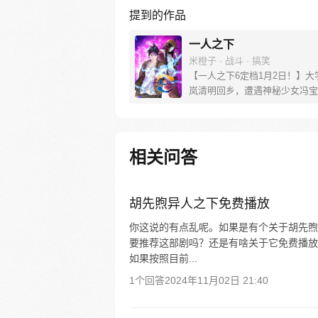
提到的作品
一人之下
米橙子 · 战斗 · 搞笑
【一人之下6定档1月2日！】大
岚清明回乡，遭遇神秘少女冯宝
未谋面的冯宝宝却对张楚岚异常
并将其带去自己打工的快递公司
帮冯宝宝寻找她的身世，也为了
己与爷爷身上的秘密，张楚岚的
相关问答
彻底颠覆，与冯宝宝一同踏上“异
旅。
胡先煦异人之下免费播放
你这说的有点乱呢。如果是有个关于胡先煦
要推荐这部剧吗？还是有啥关于它免费播放
如果按照目前...
1个回答
2024年11月02日 21:40