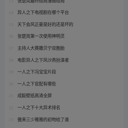
张楚岚最终结局漫画结局
13
异人之下电视剧在哪个平台
14
天下会风正豪是好的还是坏的
15
张楚岚第一次使用神明灵
16
主持人大赛撒贝宁双胞胎
17
电影异人之下风沙燕扮演者
18
一人之下冯宝宝片段
19
一人之下官配有哪些
20
成毅壁纸高清全屏
21
一人之下十大异术排名
22
傲来三少雅雅的初吻给了谁
23