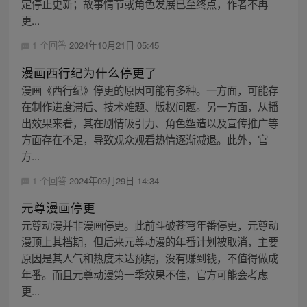
定停止更新；故事情节或角色发展已至终点，作者不再
更...
1 个回答
2024年10月21日 05:45
漫画西行纪为什么停更了
漫画《西行纪》停更的原因可能有多种。一方面，可能存
在制作进度滞后、技术难题、版权问题。另一方面，从播
出效果来看，其在剧情吸引力、角色塑造以及宣传推广等
方面存在不足，导致观众观看热情逐渐减退。此外，官
方...
1 个回答
2024年09月29日 14:34
元尊漫画停更
元尊动漫并非漫画停更。此前斗破苍穹年番停更，元尊动
漫顶上其档期，但后来元尊动漫的年番计划被取消，主要
原因是其人气和热度未达预期，没有赚到钱，不值得做成
年番。而且元尊动漫第一季效果不佳，官方可能会考虑
更...