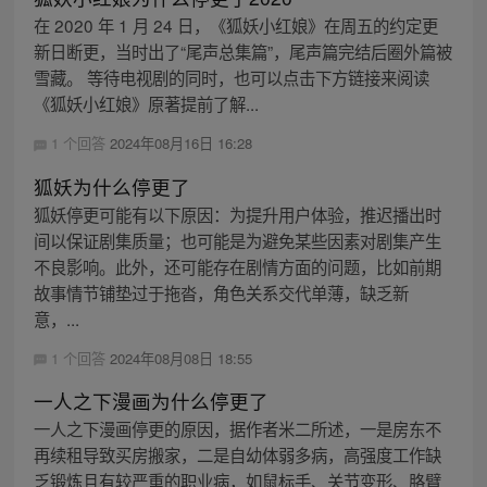
在 2020 年 1 月 24 日，《狐妖小红娘》在周五的约定更
新日断更，当时出了“尾声总集篇”，尾声篇完结后圈外篇被
雪藏。 等待电视剧的同时，也可以点击下方链接来阅读
《狐妖小红娘》原著提前了解...
1 个回答
2024年08月16日 16:28
狐妖为什么停更了
狐妖停更可能有以下原因：为提升用户体验，推迟播出时
间以保证剧集质量；也可能是为避免某些因素对剧集产生
不良影响。此外，还可能存在剧情方面的问题，比如前期
故事情节铺垫过于拖沓，角色关系交代单薄，缺乏新
意，...
1 个回答
2024年08月08日 18:55
一人之下漫画为什么停更了
一人之下漫画停更的原因，据作者米二所述，一是房东不
再续租导致买房搬家，二是自幼体弱多病，高强度工作缺
乏锻炼且有较严重的职业病，如鼠标手、关节变形、胳臂