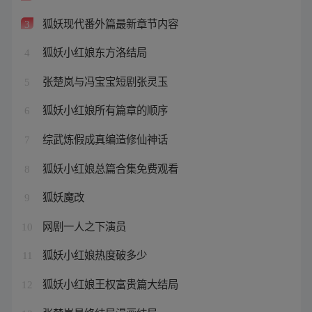
狐妖现代番外篇最新章节内容
3
狐妖小红娘东方洛结局
4
张楚岚与冯宝宝短剧张灵玉
5
狐妖小红娘所有篇章的顺序
6
综武炼假成真编造修仙神话
7
狐妖小红娘总篇合集免费观看
8
狐妖魔改
9
网剧一人之下演员
10
狐妖小红娘热度破多少
11
狐妖小红娘王权富贵篇大结局
12