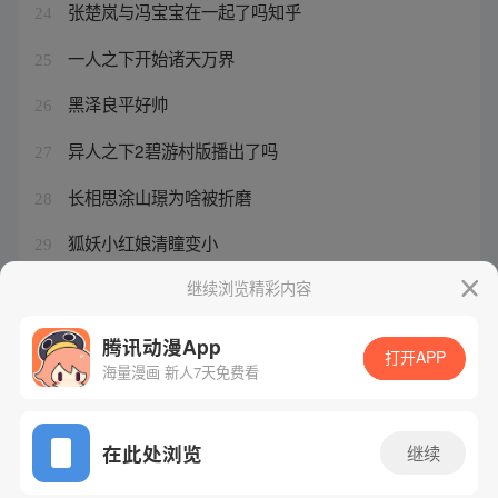
张楚岚与冯宝宝在一起了吗知乎
24
一人之下开始诸天万界
25
黑泽良平好帅
26
异人之下2碧游村版播出了吗
27
长相思涂山璟为啥被折磨
28
狐妖小红娘清瞳变小
29
一人之下天师师姐
继续浏览精彩内容
30
腾讯动漫App
打开APP
海量漫画 新人7天免费看
腾讯漫画
起点读书
QQ阅读
网站备案/许可证号：粤B2-20090059-5
在此处浏览
继续
Copyright©1998 - 2026 Tencent. All Rights Reserved