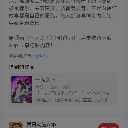
病，高强度工作缺乏锻炼且有较严重的职业病，
如鼠标手、关节变形、胳臂劳损等，三是为保证
故事都是自己的思路，绝大部分事情亲力亲为，
导致更新变慢。
原漫画
《一人之下》
同样精彩，点击按钮下载
App 立享精彩内容！
答案问题点击
举报反馈
提到的作品
一人之下
米橙子 · 战斗 · 搞笑
【一人之下6定档1月2日！】大学生张楚岚
清明回乡，遭遇神秘少女冯宝宝。素未谋面
的冯宝宝却对张楚岚异常熟悉，并将其带去
自己打工的快递公司。为了帮冯宝宝寻找她
的身世，也为了查清自己与爷爷身上的秘
腾讯动漫App
密，张楚岚的生活被彻底颠覆，与冯宝宝一