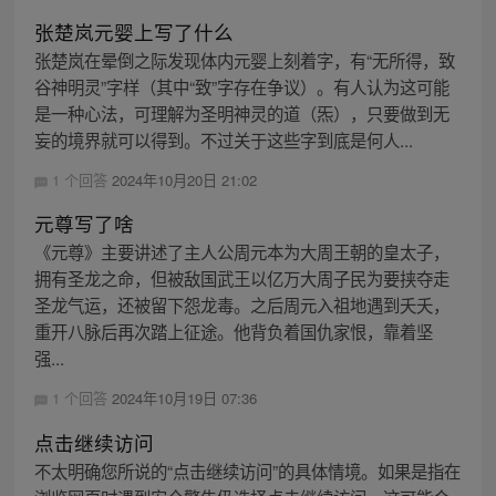
张楚岚元婴上写了什么
张楚岚在晕倒之际发现体内元婴上刻着字，有“无所得，致
谷神明灵”字样（其中“致”字存在争议）。有人认为这可能
是一种心法，可理解为圣明神灵的道（炁），只要做到无
妄的境界就可以得到。不过关于这些字到底是何人...
1 个回答
2024年10月20日 21:02
元尊写了啥
《元尊》主要讲述了主人公周元本为大周王朝的皇太子，
拥有圣龙之命，但被敌国武王以亿万大周子民为要挟夺走
圣龙气运，还被留下怨龙毒。之后周元入祖地遇到夭夭，
重开八脉后再次踏上征途。他背负着国仇家恨，靠着坚
强...
1 个回答
2024年10月19日 07:36
点击继续访问
不太明确您所说的“点击继续访问”的具体情境。如果是指在