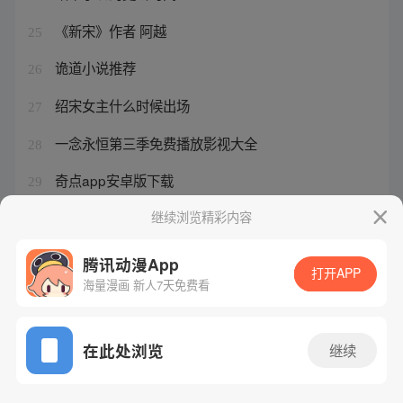
《新宋》作者 阿越
25
诡道小说推荐
26
绍宋女主什么时候出场
27
一念永恒第三季免费播放影视大全
28
奇点app安卓版下载
29
绍宋小说和漫画的区别
继续浏览精彩内容
30
腾讯动漫App
打开APP
海量漫画 新人7天免费看
腾讯漫画
起点读书
QQ阅读
网站备案/许可证号：粤B2-20090059-5
在此处浏览
继续
Copyright©1998 - 2026 Tencent. All Rights Reserved