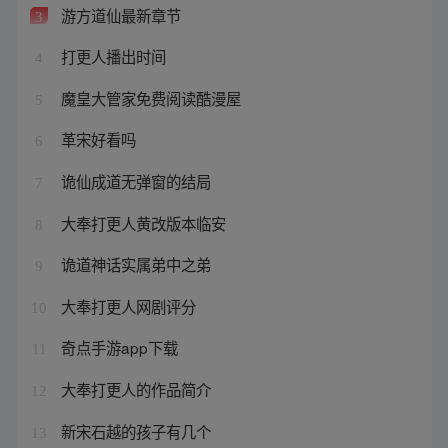
游方道仙最新章节
3
打更人播出时间
4
魔皇大管家免费阅读酷漫屋
5
革宋好看吗
6
诡仙成道无弹窗的结局
7
大奉打更人黄改版本临安
8
诡道神话实属弟中之弟
9
大奉打更人网剧评分
10
奇点手游app下载
11
大奉打更人的作品简介
12
新宋石越的孩子有几个
13