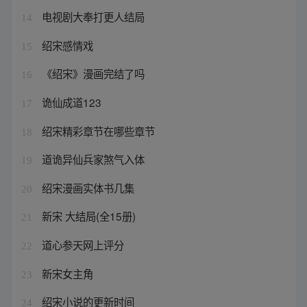
电视剧大奉打更人结局
14
绍宋感情戏
15
《绍宋》漫画完结了吗
16
诡仙成道123
17
绍宋精彩章节在哪些章节
18
道诡异仙兵家煞气入体
19
绍宋漫画实体书几集
20
新宋 大结局(全15册)
21
道心参天网上评分
22
新宋女主角
23
绍宋小说的更新时间
24