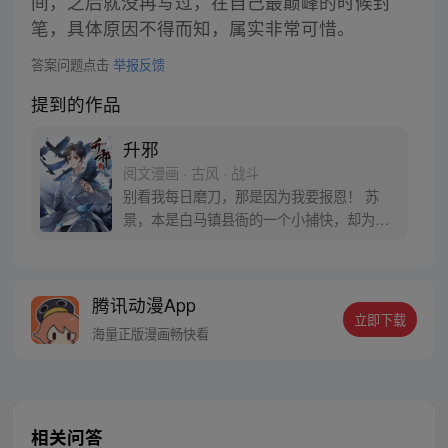
间，之后就没再写过，在自己最巅峰的时候封
笔，具体原因不得而知，属实非常可惜。
答案问题点击
举报反馈
提到的作品
升邪
阅文漫画 · 古风 · 战斗
别看我每日磨刀，那是因为我要报恩！ 苏
景，本是白马镇县衙的一个小捕快，却为了
报当年的救命之恩，拜入离山八组门下。机
缘巧合之下，苏景不但没能报恩，反而练
出“三尸”分身，自此起苏景踏上了成为身不
腾讯动漫App
由己的修炼之路。
立即下载
海量正版漫画畅快看
相关问答