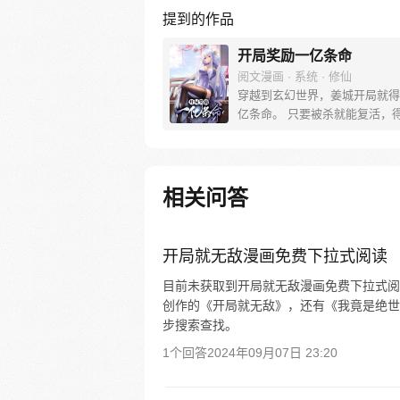
提到的作品
开局奖励一亿条命
阅文漫画 · 系统 · 修仙
穿越到玄幻世界，姜城开局就得
亿条命。 只要被杀就能复活，
对方的随机能力。从此，他期盼
就是被杀。 “系兄弟就来砍我！” 
反派boss：小小姜城，如此跳
所愿！ 【叮，宿主复活…】
相关问答
开局就无敌漫画免费下拉式阅读
目前未获取到开局就无敌漫画免费下拉式阅
创作的《开局就无敌》，还有《我竟是绝世
步搜索查找。
1个回答
2024年09月07日 23:20