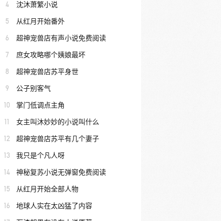
4
沈沐萧繁小说
5
从红月开始番外
6
超神宠兽店有声小说免费阅读
7
庶女攻略哪个姨娘最坏
8
超神宠兽店苏平身世
9
公子别客气
10
掌门低调点主角
11
女主叫沐妙妙的小说叫什么
12
超神宠兽店苏平有几个妻子
13
我只是个凡人呀
14
神秘复苏小说无弹窗免费阅读
15
从红月开始全部人物
16
地球人实在太凶猛了内容