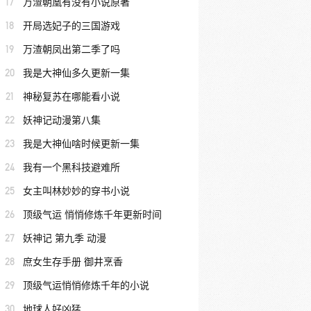
17
万渣朝凰有没有小说原著
18
开局选妃子的三国游戏
19
万渣朝凤出第二季了吗
20
我是大神仙多久更新一集
21
神秘复苏在哪能看小说
22
妖神记动漫第八集
23
我是大神仙啥时候更新一集
24
我有一个黑科技避难所
25
女主叫林妙妙的穿书小说
26
顶级气运 悄悄修炼千年更新时间
27
妖神记 第九季 动漫
28
庶女生存手册 御井烹香
29
顶级气运悄悄修炼千年的小说
30
地球人好凶猛