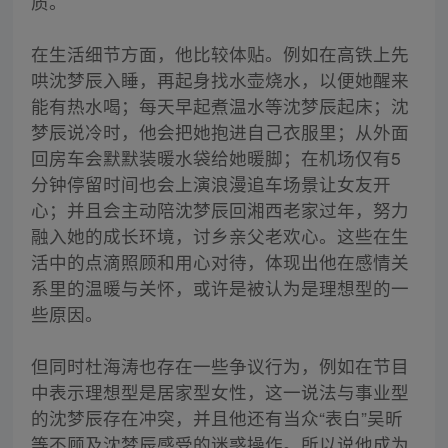
质。
在生活细节方面，他比较体贴。例如在高铁上先
哄沈梦辰入睡，再起身找水壶烧水，以便她醒来
能有热水喝；每天早起煮温水等沈梦辰起床；沈
梦辰说冷时，他会把她抱进自己衣服里；从外面
回房车会默默装暖水袋给她暖脚；在机场仅有5
分钟停留时间也会上演浪漫追车场景让女友开
心；并且会主动陪沈梦辰回湘西老家过年，努力
融入她的成长环境，讨乡亲父老欢心。这些在生
活中的点滴照顾和用心对待，体现出他在感情关
系里的温暖与关怀，或许是被认为是理想型的一
些原因。
但同时杜海涛也存在一些争议行为，例如在节目
中表示理想型是居家型女性，这一说法与事业型
的沈梦辰存在冲突，并且他还有当众“表白”吴昕
等不顾及沈梦辰感受的迷惑操作。所以说他成为