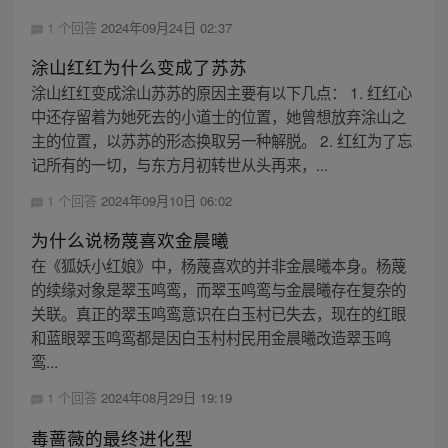
1 个回答
2024年09月24日 02:37
涂山红红为什么变成了苏苏
涂山红红变成涂山苏苏的原因主要有以下几点： 1. 红红心
中还存留着为她死去的小道士的位置，她曾想放弃涂山之
主的位置，以苏苏的形态换取另一种解脱。 2. 红红为了忘
记所有的一切，与东方月初转世从头再来，...
1 个回答
2024年09月10日 06:02
为什么说杨蔑喜欢金晨曦
在《狐妖小红娘》中，杨蔑喜欢的并非金晨曦本身。杨蔑
的续缘对象是翠玉鸣鸾，而翠玉鸣鸾与金晨曦存在复杂的
关联。真正的翠玉鸣鸾意识在白玉村已失去，现在的红眼
和蓝眼翠玉鸣鸾都是因白玉村村民用金晨曦改造翠玉鸣
鸾...
1 个回答
2024年08月29日 19:19
毒蔷薇的最终进化型