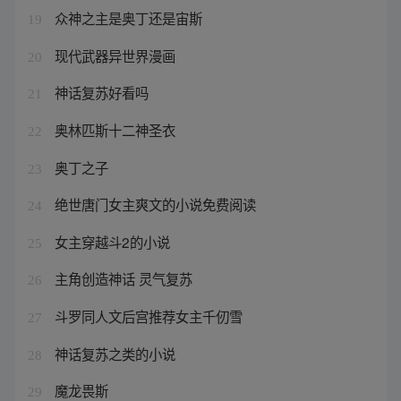
众神之主是奥丁还是宙斯
19
现代武器异世界漫画
20
神话复苏好看吗
21
奥林匹斯十二神圣衣
22
奥丁之子
23
绝世唐门女主爽文的小说免费阅读
24
女主穿越斗2的小说
25
主角创造神话 灵气复苏
26
斗罗同人文后宫推荐女主千仞雪
27
神话复苏之类的小说
28
魔龙畏斯
29