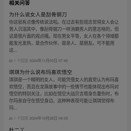
相关问答
为什么说女人是刮骨钢刀
你这就有点像传统说法啦。在过去有些观念觉得女人会让
男人沉溺其中，像刮骨钢刀一样消磨男人的意志啥的，但
这是很片面的观点哦。现在男女平等，女人在各个领域都
能发光发热，是合作伙伴、是亲人、是朋友。可不能用
这...
1 个回答
2024年11月03日 07:45
琪琪为什么说布玛喜欢悟空
琪琪是一个精明的女人，可能凭借女人的直觉认为布玛喜
欢悟空，而且在龙珠故事中的一些情节也能体现出布玛对
悟空的特别关注，比如在悟空大战贝吉塔身负重伤时，布
尔玛亲自守在悟空身边，这种种表现可能让琪琪觉得布
玛...
1 个回答
2024年10月28日 04:05
杜二丫