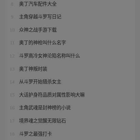
奥丁汽车配件大全
8
主角穿越斗罗写日记
9
众神之战手游下载
10
奥丁的神枪叫什么名字
11
斗罗高冷女神沦陷名称叫什么
12
奥丁神叛时装
13
从斗罗开始猎杀女主
14
大话护身符品质对属性影响大嘛
15
主角武魂是封神榜的小说
16
境界魂之觉醒无限钻石
17
斗罗之最强打卡
18