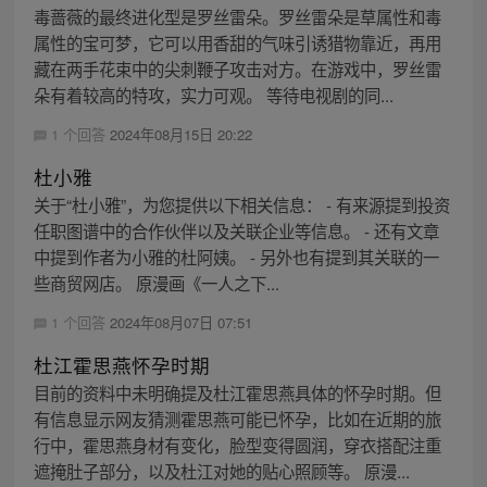
毒蔷薇的最终进化型是罗丝雷朵。罗丝雷朵是草属性和毒
属性的宝可梦，它可以用香甜的气味引诱猎物靠近，再用
藏在两手花束中的尖刺鞭子攻击对方。在游戏中，罗丝雷
朵有着较高的特攻，实力可观。 等待电视剧的同...
1 个回答
2024年08月15日 20:22
杜小雅
关于“杜小雅”，为您提供以下相关信息： - 有来源提到投资
任职图谱中的合作伙伴以及关联企业等信息。 - 还有文章
中提到作者为小雅的杜阿姨。 - 另外也有提到其关联的一
些商贸网店。 原漫画《一人之下...
1 个回答
2024年08月07日 07:51
杜江霍思燕怀孕时期
目前的资料中未明确提及杜江霍思燕具体的怀孕时期。但
有信息显示网友猜测霍思燕可能已怀孕，比如在近期的旅
行中，霍思燕身材有变化，脸型变得圆润，穿衣搭配注重
遮掩肚子部分，以及杜江对她的贴心照顾等。 原漫...