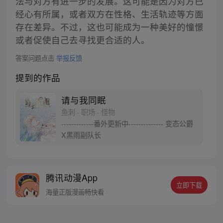
法与对方有进一步的发展。这可能是因为对方已
经心有所属，或者双方在性格、生活轨迹等方面
存在差异。不过，这也可能成为一种美好的憧憬
或者促使自己去寻找更合适的人。
答案问题点击
举报反馈
提到的作品
请与我同眠
鱼刺 · 职场 · 怪物
-------------番外更新中-------------- 变态公爵
X黑雨副队长
腾讯动漫App
立即下载
海量正版漫画畅快看