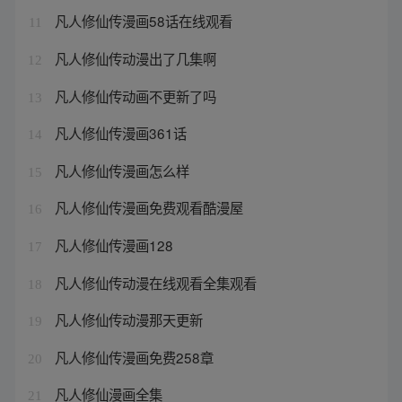
凡人修仙传漫画58话在线观看
11
凡人修仙传动漫出了几集啊
12
凡人修仙传动画不更新了吗
13
凡人修仙传漫画361话
14
凡人修仙传漫画怎么样
15
凡人修仙传漫画免费观看酷漫屋
16
凡人修仙传漫画128
17
凡人修仙传动漫在线观看全集观看
18
凡人修仙传动漫那天更新
19
凡人修仙传漫画免费258章
20
凡人修仙漫画全集
21