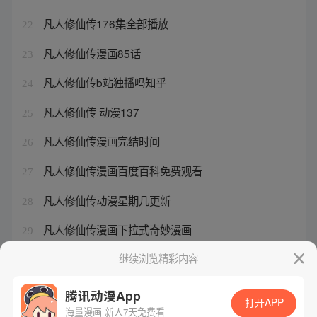
凡人修仙传176集全部播放
22
凡人修仙传漫画85话
23
凡人修仙传b站独播吗知乎
24
凡人修仙传 动漫137
25
凡人修仙传漫画完结时间
26
凡人修仙传漫画百度百科免费观看
27
凡人修仙传动漫星期几更新
28
凡人修仙传漫画下拉式奇妙漫画
29
大爱仙尊漫画免费阅读 更新时间
继续浏览精彩内容
30
腾讯动漫App
打开APP
海量漫画 新人7天免费看