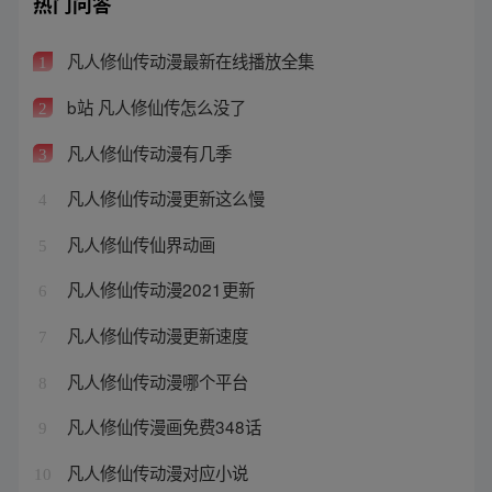
热门问答
凡人修仙传动漫最新在线播放全集
1
b站 凡人修仙传怎么没了
2
凡人修仙传动漫有几季
3
凡人修仙传动漫更新这么慢
4
凡人修仙传仙界动画
5
凡人修仙传动漫2021更新
6
凡人修仙传动漫更新速度
7
凡人修仙传动漫哪个平台
8
凡人修仙传漫画免费348话
9
凡人修仙传动漫对应小说
10