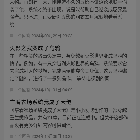
人物。直到有一天，刚挂牌不久的五影不讲道德地联手偷
袭了他，系统才终于出现，说是能帮助自己逆袭成忍界最
强者。只不过，正要硬刚五影的羽衣玄月沉默地看着系
统...
1 个回答
2024年09月29日 23:23
火影之我变成了乌鸦
在一些相关的故事设定中，有穿越到火影世界变成乌鸦的
情节。例如，有一只穿越到火影世界的乌鸦，系统要求它
去完成别人的梦想，完成后便能夺舍其身体。这只乌鸦绑
定了鼬神，进行了一系列操作。 等待电视剧的同...
1 个回答
2024年10月01日 04:09
靠着农场系统我成了大佬
《靠着农场系统我成了大佬》是小小爱吃创作的一部穿越
重生类作品，共有71章，目前正在连载中。但关于这部作
品没有更多详细内容可供阐述。
1 个回答
2024年10月09日 13:37