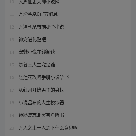
大周仙吏大神小说网
10
万渣朝凰6官方消息
11
万渣朝凰根据哪个小说
12
神宠进化贴吧
13
宠魅小说在线阅读
14
楚暮三大主宠是谁
15
黑莲花攻略手册小说听书
16
从红月开始男主的身世
17
小说吕布的人生模拟器
18
神秘复苏北冥有鱼听书
19
万人之上一人之下什么意思啊
20