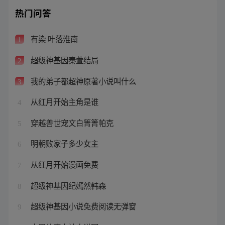
热门问答
有染 叶落淮南
1
超级神基因秦萱结局
2
我的弟子都超神原著小说叫什么
3
从红月开始主角是谁
4
穿越兽世宠文白箐箐帕克
5
明朝败家子多少女主
6
从红月开始漫画免费
7
超级神基因纪嫣然韩森
8
超级神基因小说免费阅读无弹窗
9