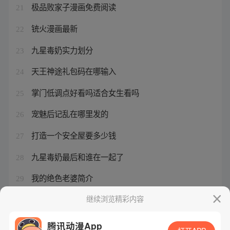
极品败家子漫画免费阅读
21
铳火漫画最新
22
九星毒奶实力划分
23
天王神途礼包码在哪输入
24
掌门低调点好看吗适合女生看吗
25
宠魅后记乱在哪里发的
26
打造一个安全屋要多少钱
27
九星毒奶最后和谁在一起了
28
我的绝色老婆简介
29
恰似寒光遇骄阳免费漫画
继续浏览精彩内容
30
腾讯动漫App