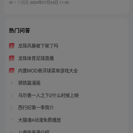
1 个回答
2024年07月24日 11:05
热门问答
龙珠风暴被下架了吗
1
龙珠体育足球直播
2
内置MOD悬浮球菜单游戏大全
3
锈铁篇漫画
4
乌尔善一人之下2什么时候上映
5
西行纪第一季简介
6
大猿魂4动漫免费播放
7
八奇技来源介绍
8