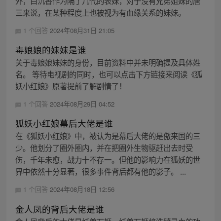
外，白沉香作为隔了几代的表妹，对于没有兄弟姐妹的唐
三来说，在某种程度上也被视为有血缘关系的妹妹。
1 个回答
2024年08月31日 21:05
毒娘娘的妹妹是谁
关于毒娘娘妹妹的身份，目前资料中并未明确提及具体姓
名。 等待电视剧的同时，也可以点击下方链接来阅读《狐
妖小红娘》原著提前了解剧情了！
1 个回答
2024年08月29日 04:52
狐妖小红娘幕后大佬是谁
在《狐妖小红娘》中，被认为是幕后大佬的是傲来国的三
少。他划分了圈外圈内，并在把圈外生物驱赶出去时受
伤，千年未愈，战力十不存一。但他的影响力在狐妖的世
界中依然十分显著，很多事件背后都有他的影子。 ...
1 个回答
2024年08月18日 12:56
金人凤的背后大佬是谁