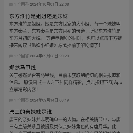
1 个回答
2024年10月01日 22:08
东方淮竹是姐姐还是妹妹
东方淮竹是姐姐。她是东方世家的大小姐，有一个妹妹叫
东方秦兰，东方秦兰是东方月初的母亲，所以东方淮竹是
东方月初的大姨。 等待电视剧的同时，也可以点击下方链
接来阅读《狐妖小红娘》原著提前了解剧情了！
1 个回答
2024年09月23日 20:20
娜然马甲线
关于娜然是否有马甲线，目前未获取到确切的相关报道和
信息。 原漫画《一人之下》同样精彩，点击按钮下载 App
立享精彩内容！
1 个回答
2024年09月14日 08:19
唐三的亲妹妹是谁
唐三的亲妹妹并非明确单一的人物。在相关情节中，与唐
三有血缘关系且被提及类似亲妹妹角色的有唐月华。此