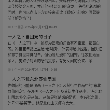
金人凤背后的大佬是妖尊石姬。妖尊石姬将洗髓灵血的功
法传授给金人凤，并让他去找涂山的麻烦。 等待电视剧的
同时，也可以点击下方链接来阅读《狐妖小红娘》原著提
前了解剧情了！
1 个回答
2024年08月17日 09:49
一人之下当团宠的日子
在《一人之下》中，被视为团宠的角色有冯宝宝、诸葛白
等。冯宝宝年龄上虽是“老阿姨”，外表却是小姐姐，因失忆
和忘了身世常觉孤单，但仍是动漫中的团宠。徐家把她当
亲人，狗娃子对她的感情复杂，有男女间的喜欢、亲...
1 个回答
2024年07月27日 19:35
一人之下我东北野仙团宠
你想问的可能是漫画《一人之下》及其衍生作品中的“东北
野仙团宠”。在漫画《一人之下》及其衍生作品中，“东北野
仙团宠”指的是赵姨。 赵姨是张楚岚的奶奶，本名张之维，
外号“不摇碧莲”。她是龙虎山天师府第六...