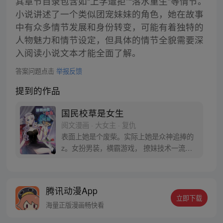
其章节目录包含如“上学遭拒”“落水重生”等情节。
小说讲述了一个类似团宠妹妹的角色，她在故事
中有众多情节发展和身份转变，可能有着独特的
人物魅力和情节设定，但具体的情节全貌需要深
入阅读小说文本才能全面了解。
答案问题点击
举报反馈
提到的作品
国民校草是女生
阅文漫画 · 大女主 · 复仇
表面上她是个废柴。实际上她是众神追捧的
z。女扮男装，横霸游戏， 撩妹技术一流！
当人们知道“他”是女生时，全民沸腾了！ 傅
九：“秦大神，有女朋友吗？” 秦漠放下笔记
本：“没有。” 傅九低声开撩：“那么从现在开
腾讯动漫App
始你有了，就是我。”【每周日/周一更新】
立即下载
海量正版漫画畅快看