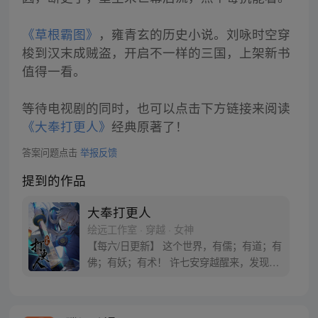
《草根霸图》
，雍青玄的历史小说。刘咏时空穿
梭到汉末成贼盗，开启不一样的三国，上架新书
值得一看。
等待电视剧的同时，也可以点击下方链接来阅读
《大奉打更人》
经典原著了！
答案问题点击
举报反馈
提到的作品
大奉打更人
绘远工作室 · 穿越 · 女神
【每六/日更新】 这个世界，有儒；有道；有
佛；有妖；有术！ 许七安穿越醒来，发现自
己身处囹圄，三日后就要流放边陲？！ 他起
初的梦想只是自保，顺便在这个世界里当个
富翁悠闲度日，结果…… 改编自阅文集团作