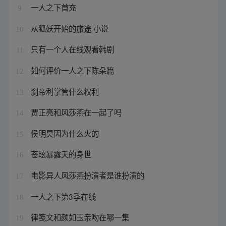
一人之下首充
9
从狐妖开始的旅途 小说
10
只有一个人在线观看韩剧
11
如何评价一人之下陈朵篇
12
刹帝利掌管什么权利
13
贾正亮和风莎燕在一起了吗
14
侯明昊因为什么火的
15
苍玹暴露夭的身世
16
电影异人风莎燕扮演者是谁扮演的
17
一人之下第3季在线
18
律笺文和颜如玉亲吻在哪一集
19