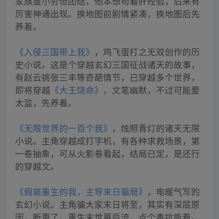
家族虽小穷但团结，他本想苟着肝经验，后来有
厉害神通出现。换地图前剧情紧凑，换地图后先
养着。
《入侵三国带上我》
，鸡飞蛋打之无双创作的历
史小说。这是个穿越玄幻三国征战诸天的故事，
有赵云挑张三丰等奇葩情节，已穿越多个世界，
即将穿越
《大王饶命》
，文笔幽默，不过可能要
太监，先养着。
《无限世界的一百个我》
，烛照青灯的诸天无限
小说。主角穿越成打字机，有各种求救场景，第
一卷抽象，可从火影卷看起，结局已定，是还行
的穿越文。
《假装重生的我，主导末日骗局》
，电暖气写的
玄幻小说。主角骗大家末日将至，其实有深层原
因，断更了，重生末世幕后流，点个毒抗能看。