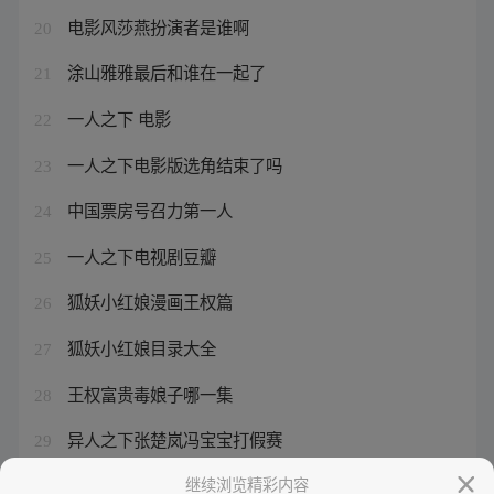
电影风莎燕扮演者是谁啊
20
涂山雅雅最后和谁在一起了
21
一人之下 电影
22
一人之下电影版选角结束了吗
23
中国票房号召力第一人
24
一人之下电视剧豆瓣
25
狐妖小红娘漫画王权篇
26
狐妖小红娘目录大全
27
王权富贵毒娘子哪一集
28
异人之下张楚岚冯宝宝打假赛
29
一人之下反派人物
继续浏览精彩内容
30