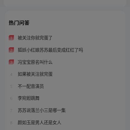
热门问答
被关注你就完蛋了
1
狐妖小红娘苏苏最后变成红红了吗
2
冯宝宝原名叫什么
3
如果被关注就完蛋
4
不一配音演员
5
李宛妲跳舞
6
苏苏说落兰小三是哪一集
7
颜如玉是男人还是女人
8