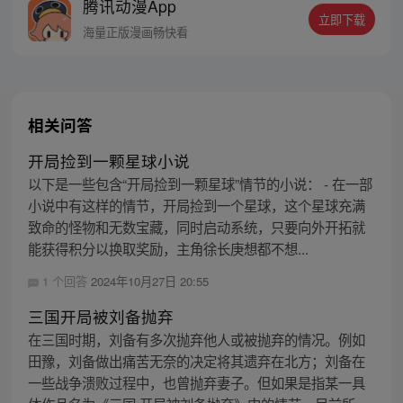
腾讯动漫App
者卖报小郎君同名小说 QQ群号：
立即下载
799493374
海量正版漫画畅快看
相关问答
开局捡到一颗星球小说
以下是一些包含“开局捡到一颗星球”情节的小说： - 在一部
小说中有这样的情节，开局捡到一个星球，这个星球充满
致命的怪物和无数宝藏，同时启动系统，只要向外开拓就
能获得积分以换取奖励，主角徐长庚想都不想...
1 个回答
2024年10月27日 20:55
三国开局被刘备抛弃
在三国时期，刘备有多次抛弃他人或被抛弃的情况。例如
田豫，刘备做出痛苦无奈的决定将其遗弃在北方；刘备在
一些战争溃败过程中，也曾抛弃妻子。但如果是指某一具