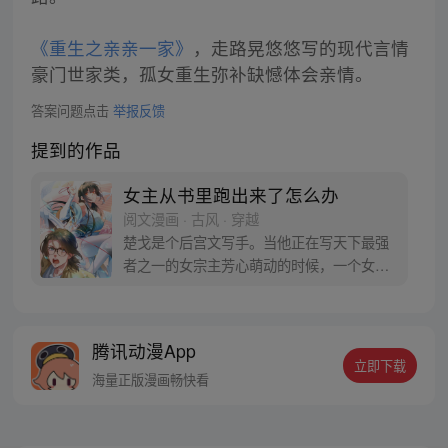
《重生之亲亲一家》
，走路晃悠悠写的现代言情
豪门世家类，孤女重生弥补缺憾体会亲情。
答案问题点击
举报反馈
提到的作品
女主从书里跑出来了怎么办
阅文漫画 · 古风 · 穿越
楚戈是个后宫文写手。当他正在写天下最强
者之一的女宗主芳心萌动的时候，一个女人
出现在他的房间里，持剑架在他的脖子
上：“你敢写我爱上那个男人，我就杀了
你！”
腾讯动漫App
立即下载
海量正版漫画畅快看