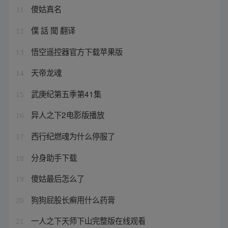
傻姑真名
11
僕 話 聞 翻译
12
悟空遥控器官方下载苹果版
13
天帝龙魂
14
武庚纪第五季第41集
15
异人之下2电影版播放
16
西行纪燃魂为什么停服了
17
分身助手下载
18
傻姑最后怎么了
19
狗狗屁股长癣用什么药膏
20
一人之下天师下山完整版在线观看
21