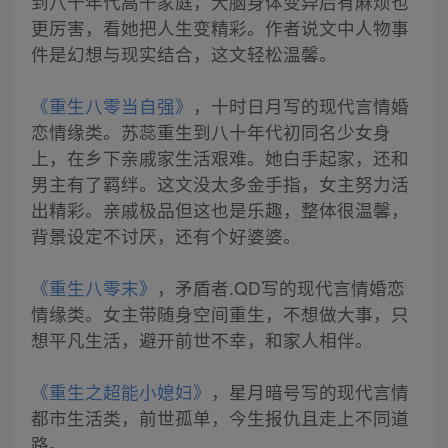
到八十年代高干家庭，大脑身体变异后有麻烦也
更厉害，看她把人生变精彩。作者说文中人物事
件是幻想与现实结合，这文轻松温馨。
《重生八零当自强》
，十时日月写的现代言情婚
恋情缘类。苏蕊重生到八十年代初同名少女身
上，在乡下亲戚家生活艰难。她白手起家，还和
男主有了羁绊。这文没太多金手指，女主努力活
出精彩。亲戚极品但这也是乐趣，整体很温馨，
背景设定不讨厌，还有个好婆婆。
《重生八零末》
，矛盾者.QD写的现代言情婚恋
情缘类。女主带随身空间重生，不想做大事，只
想平凡生活，避开前世不幸，和家人相伴。
《重生之超能小媳妇》
，星月暗号写的现代言情
都市生活类，前世孤单，今生报仇且走上不同道
路。