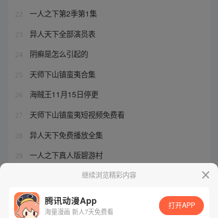
一人之下第2季第1集
22
异人天下全部演员表
23
阴癣是怎么引起的
24
天师下山镇蛮夷合集
25
海贼王11月15日停更
26
天师下山镇蛮夷短视频免费看
27
异人天下免费播放全集
28
一人之下真人版碧游村
29
龙珠改 下载
继续浏览精彩内容
30
腾讯动漫App
打开APP
海量漫画 新人7天免费看