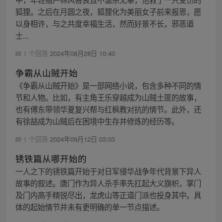
狐狸。之后在月圆之夜，狐狸化为美丽女子前来报恩，愿
以身相许，与之共度幸福生活，然而好景不长，邪恶道
士...
1 个回答
2024年08月28日 10:40
争霸从山贼开始
《争霸从山贼开始》是一部网络小说，包含多种不同的情
节和人物。比如，有主角王乐穿越成为山贼土匪的故事，
也有傅东带领华夏复兴帮与红枫教对抗的情节。此外，还
有徐喆成为山贼后在困境中生存并修炼的经历等。
1 个回答
2024年09月12日 03:03
锈铁篇从哪开始的
一人之下的锈铁篇开始于对日军侵华战争年代背景下异人
故事的叙述。唐门作为异人杀手率先扛起大义旗帜，掌门
及门内高手精锐尽出，龙虎山等正道门派也投身其中。具
体的起始情节并未有更明确的单一节点描述。