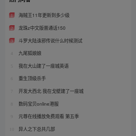
海贼王11年更新到多少级
1
龙珠z中文版普通话150
2
斗罗大陆诛邪传说什么时候测试
3
九尾狐娘娘
4
我在大山建了一座城英语
5
重生顶级杀手
6
开发大西北 我在戈壁建了一座城
7
数码宝贝online港服
8
元尊在线播放免费观看 第五季
9
异人之下总共几部
10