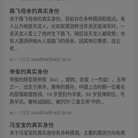
路飞母亲的真实身份
关于路飞母亲的真实身份，目前存在多种猜测和观点。有
人认为她是天龙人，比如有猜测称当年龙还是海军时，一
名天龙人爱上了他并生下路飞，随后该天龙人被软禁；也
有人猜测伊姆大人是路飞的母亲，因其地位尊崇，连五
老...
1 个回答
2024年09月26日 05:21
帝俊的真实身份
帝俊的原型是帝喾（kù），姬姓，名俊（一作夋），五帝
之一，出生于高辛，黄帝的曾孙，中国上古时期一位著名
的部落联盟首领。15 岁受封为辛侯，30 岁受禅即位，号
高辛氏。春秋战国后，被列为“三皇五帝”中的...
1 个回答
2024年09月14日 23:50
冯宝宝的真实身份
关于冯宝宝的真实身份有多种猜测。主要的猜测方向有两