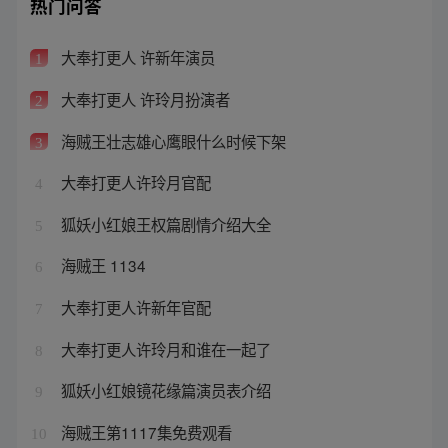
热门问答
大奉打更人 许新年演员
1
大奉打更人 许玲月扮演者
2
海贼王壮志雄心鹰眼什么时候下架
3
大奉打更人许玲月官配
4
狐妖小红娘王权篇剧情介绍大全
5
海贼王 1134
6
大奉打更人许新年官配
7
大奉打更人许玲月和谁在一起了
8
狐妖小红娘镜花缘篇演员表介绍
9
海贼王第1117集免费观看
10