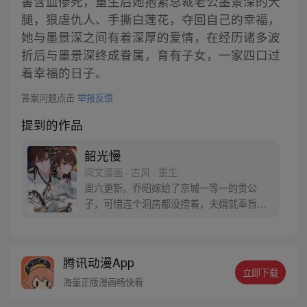
害含血惨死，重生后她抱紧总裁老公墨景深的大
腿，狠虐仇人、手撕白莲花，夺回自己的幸福，
她与墨景深之间有着深厚的爱情，在经历诸多波
折后与墨景深终成眷属，育有子女，一家四口过
着幸福的日子。
答案问题点击
举报反馈
提到的作品
韶光慢
阅文漫画 · 古风 · 重生
周六更新。乔昭嫁给了京城一等一的贵公
子，可惜连个洞房都没捞着，夫婿就奉旨出
征了。再相见，她被夫君大人一箭射死在城
墙上，一睁眼成了骑着毛驴的被拐少女，绞
尽脑汁琢磨着怎么回到京城去。
腾讯动漫App
立即下载
海量正版漫画畅快看