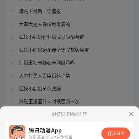
海贼王最新一话情报
22
大奉大更人许玲月谁演的
23
狐妖小红娘竹业篇演员表都有谁
24
狐妖小红娘镜花缘全集完整版免费
25
海贼王壮志雄心卡池继承吗
26
大奉打更人百度百科许倩
27
狐妖小红娘黄色改编
28
海贼王漫画什么时候更新一次
29
电视剧大奉打更人许七安真实身份
继续浏览精彩内容
30
腾讯动漫App
打开APP
海量漫画 新人7天免费看