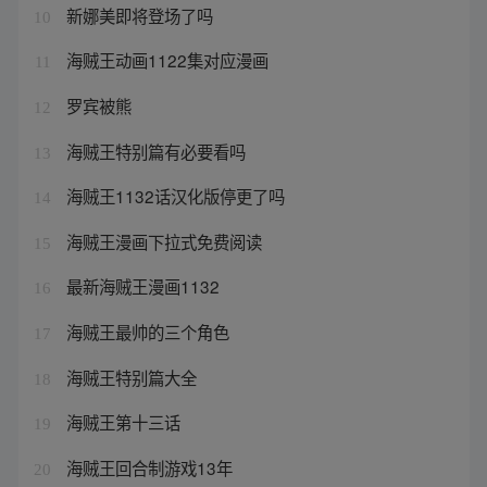
新娜美即将登场了吗
10
海贼王动画1122集对应漫画
11
罗宾被熊
12
海贼王特别篇有必要看吗
13
海贼王1132话汉化版停更了吗
14
海贼王漫画下拉式免费阅读
15
最新海贼王漫画1132
16
海贼王最帅的三个角色
17
海贼王特别篇大全
18
海贼王第十三话
19
海贼王回合制游戏13年
20