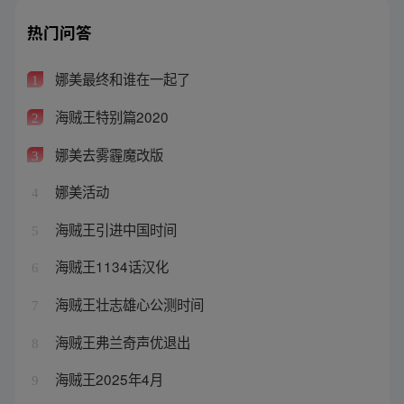
热门问答
娜美最终和谁在一起了
1
海贼王特别篇2020
2
娜美去雾霾魔改版
3
娜美活动
4
海贼王引进中国时间
5
海贼王1134话汉化
6
海贼王壮志雄心公测时间
7
海贼王弗兰奇声优退出
8
海贼王2025年4月
9