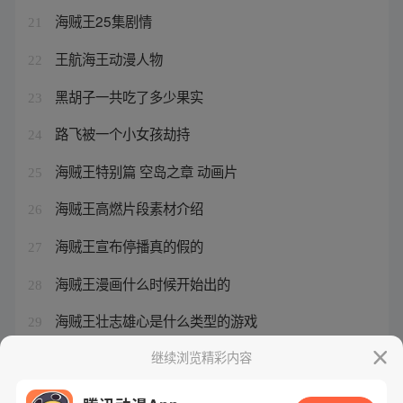
海贼王25集剧情
21
王航海王动漫人物
22
黑胡子一共吃了多少果实
23
路飞被一个小女孩劫持
24
海贼王特别篇 空岛之章 动画片
25
海贼王高燃片段素材介绍
26
海贼王宣布停播真的假的
27
海贼王漫画什么时候开始出的
28
海贼王壮志雄心是什么类型的游戏
29
娜美被永久封停了
继续浏览精彩内容
30