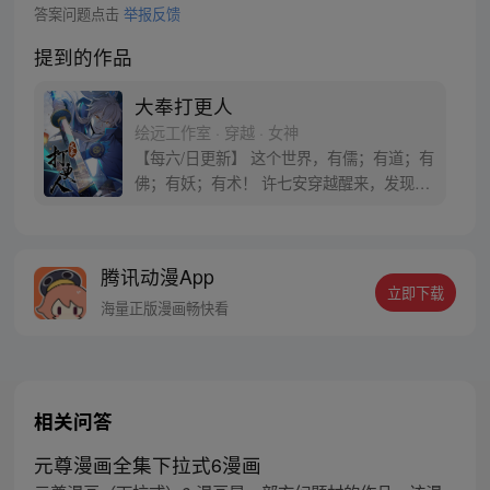
答案问题点击
举报反馈
提到的作品
大奉打更人
绘远工作室 · 穿越 · 女神
【每六/日更新】 这个世界，有儒；有道；有
佛；有妖；有术！ 许七安穿越醒来，发现自
己身处囹圄，三日后就要流放边陲？！ 他起
初的梦想只是自保，顺便在这个世界里当个
富翁悠闲度日，结果…… 改编自阅文集团作
腾讯动漫App
者卖报小郎君同名小说 QQ群号：
立即下载
799493374
海量正版漫画畅快看
相关问答
元尊漫画全集下拉式6漫画