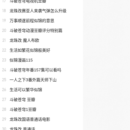
17
斗破苍穹电视机豆瓣
18
龙珠改赛亚人来袭气弹怎么升级
19
万事顺遂前程似锦的意思
20
斗破苍穹动漫豆瓣评分特别篇
21
龙珠改 魔人布欧
22
生活如繁花似锦般美好
23
似锦漫画115
24
斗破苍穹年番157集可以看吗
25
一人之下3番外篇天师下山
26
生活可以繁华似锦
27
斗破苍穹 豆瓣
28
斗破苍穹1豆瓣
29
龙珠改国语普通话电影
30
龙珠改 普通话