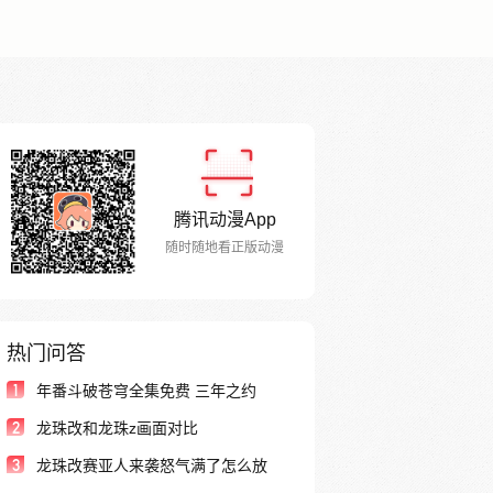
腾讯动漫App
随时随地看正版动漫
热门问答
1
年番斗破苍穹全集免费 三年之约
2
龙珠改和龙珠z画面对比
3
龙珠改赛亚人来袭怒气满了怎么放