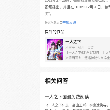
2023年2月25日，每季播放量均破10亿
视频播出，并且在2018年12月20日，该
奖”。
举报反馈
答案问题点击
提到的作品
一人之下
米橙子 · 战斗 · 搞笑
【一人之下6定档1月2日！】大
岚清明回乡，遭遇神秘少女冯宝
未谋面的冯宝宝却对张楚岚异常
并将其带去自己打工的快递公司
帮冯宝宝寻找她的身世，也为了
己与爷爷身上的秘密，张楚岚的
相关问答
彻底颠覆，与冯宝宝一同踏上“异
旅。
一人之下国漫免费阅读
《一人之下》是一部由王昕、李豪凌执导，