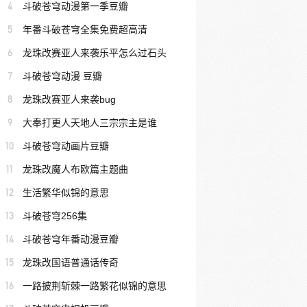
4
斗破苍穹动漫第一季豆瓣
5
年番斗破苍穹全集免费超高清
6
龙珠改赛亚人来袭乐平怎么过石头
7
斗破苍穹动漫 豆瓣
8
龙珠改赛亚人来袭bug
9
大奉打更人天地人三宗宗主是谁
10
斗破苍穹动画片豆瓣
11
龙珠改魔人布欧篇主题曲
12
生活繁华似锦的意思
13
斗破苍穹256集
14
斗破苍穹年番动漫豆瓣
15
龙珠改国语普通话传奇
16
一路披荆斩棘一路繁花似锦的意思