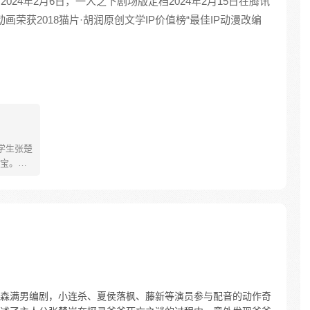
。2024年2月6日，一人之下剧场版定档2024年2月15日在腾讯
动画荣获2018猫片·胡润原创文学IP价值榜“最佳IP动漫改编
学生张楚
宝。素
熟悉，
。为了
查清自
生活被
人”之
森满男编剧，小连杀、夏侯落枫、藤新等演员参与配音的动作奇