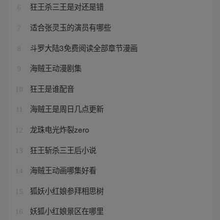
狂王杀三王是对还是错
6
适合张灵玉的演员有哪些
7
斗罗大陆3免费阅读全部章节漫画
8
海贼王动漫剧集
9
狂王是谁配音
10
海贼王是周日几点更新
11
龙珠电光炸裂zero
12
狂王斩杀三王后小说
13
海贼王动画哪集好看
14
狐妖小红娘参拜相思树
15
妖狐小红娘景区在哪里
16