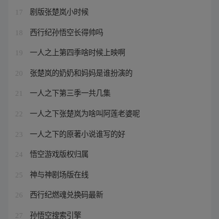
剧版张楚岚小时候
17
西行纪孙悟空长得帅吗
18
一人之上第四季啥时候上映啊
19
张楚岚的奶奶和妈妈是谁扮演的
20
一人之下第三季一共几集
21
一人之下张楚岚为啥叫阿莲老婆呢
22
一人之下的原著小说谁写的好
23
悟空游戏版权归属
24
神与神剧场版在线
25
西行纪燃魂兑换码最新
26
孙悟空搜索引擎
27