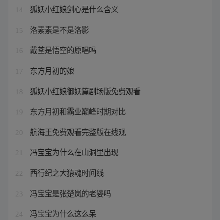
狐妖小红娘剑心是什么含义
14
洛素素是不是洛影
15
戴荃是悟空的原唱吗
16
东方月初的娘
17
狐妖小红娘御妖篇剧场版免费观看
18
东方月初和霸业巅峰时期对比
19
航海王免费观看完整版在线观
20
冯宝宝为什么在山洞里出现
21
西行纪之大猿魂时间线
22
冯宝宝是张楚岚的老婆吗
23
冯宝宝为什么这么呆
24