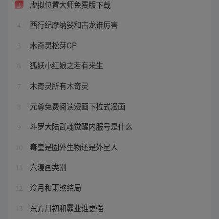
虚拟位置大师免费版下载
3
西行纪摩纳娑和古龙谁厉害
4
木奇灵松芽CP
5
狐妖小红娘之若有来生
6
木奇灵所有木奇灵
7
元尊免费阅读漫画下拉式漫画
8
斗罗大陆武魂觉醒内服号是什么
9
毒皇是圈外生物还是外星人
10
六漫画类别
11
泠月和萧煞结局
12
东方月初和霸业谁更强
13