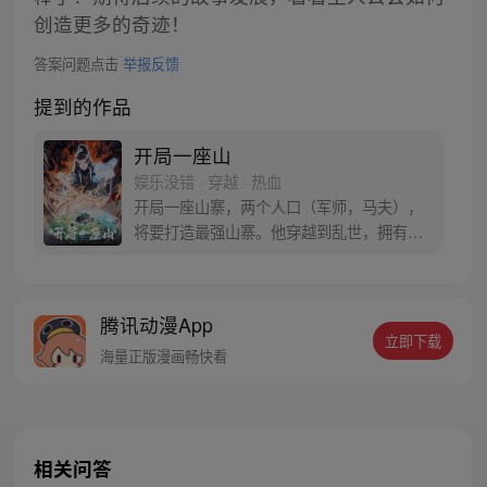
创造更多的奇迹！
答案问题点击
举报反馈
提到的作品
开局一座山
娱乐没错 · 穿越 · 热血
开局一座山寨，两个人口（军师，马夫），
将要打造最强山寨。他穿越到乱世，拥有一
座马上要散伙的山寨。面对这杀戮乱世，是
打算抢钱抢粮抢婆娘做一个逍遥山大王，还
是泼出这身男儿血，交锋世上英雄，搏一个
腾讯动漫App
名震古今，问一声：王侯将相，宁有种乎！
立即下载
海量正版漫画畅快看
相关问答