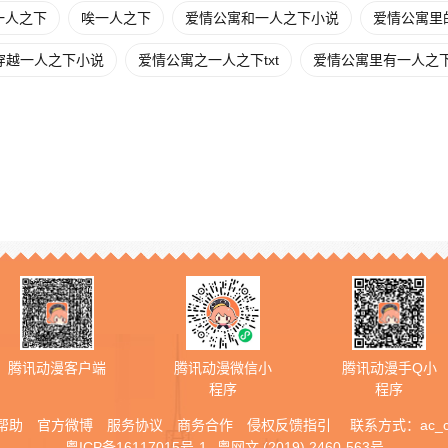
一人之下
唉一人之下
爱情公寓和一人之下小说
爱情公寓里
穿越一人之下小说
爱情公寓之一人之下txt
爱情公寓里有一人之
腾讯动漫客户端
腾讯动漫微信小
腾讯动漫手Q小
程序
程序
帮助
官方微博
服务协议
商务合作
侵权反馈指引
联系方式：
ac_
粤ICP备16117015号-1
粤网文 (2019) 2460-563号