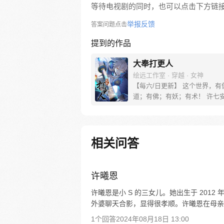
等待电视剧的同时，也可以点击下方链
举报反馈
答案问题点击
提到的作品
大奉打更人
绘远工作室 · 穿越 · 女神
【每六/日更新】 这个世界，有
道；有佛；有妖；有术！ 许七
来，发现自己身处囹圄，三日后
放边陲？！ 他起初的梦想只是
便在这个世界里当个富翁悠闲度
果…… 改编自阅文集团作者卖
相关问答
同名小说 QQ群号：799493374
许曦恩
许曦恩是小 S 的三女儿。她出生于 201
外婆聊天合影，显得很孝顺。许曦恩在母亲节
1个回答
2024年08月18日 13:00