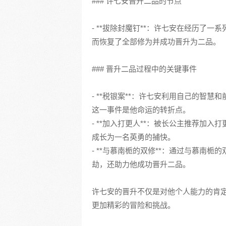
### 许七安晋升二品的节点
- **拔除封魔钉**：许七安在经历了
而恢复了全部修为并成功晋升为二品。
### 晋升二品过程中的关键事件
- **税银案**：许七安利用自己的智
这一事件是他命运的转折点。
- **加入打更人**：被长公主推荐加
成长为一名英勇的捕快。
- **与慕南栀的双修**：通过与慕南
劫，还助力他成功晋升二品。
许七安的晋升不仅是对他个人能力的肯
更加精彩的冒险和挑战。