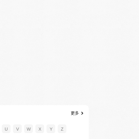
更多
U
V
W
X
Y
Z