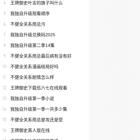
4
王牌御史叶言的旗子叫什么
5
我独自升级观看顺序
6
不健全关系雨总污
7
我独自升级兑换码2025
8
我独自升级第二季14集
9
不健全关系雨总最后病有没有好
10
不健全关系漫画结局好吗
11
不健全关系剧情怎么样
12
王牌御史下载伍六七在线观看
13
我独自升级第一季小说
14
我独自升级第一季一共多少集
15
不健全关系雨总是攻还是受
16
王牌御史真人版在线