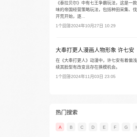
《泰拉贝尔》中有七王争霸玩法，这是一款
味的帝国经营策略玩法，包括种田采集、伐
开荒开始，逐...
1个回答
2024年10月27日 10:29
大奉打更人漫画人物形象 许七安
在《大奉打更人》动漫中，许七安有着偏浅
续其脸型有改变且存在换模机会。
1个回答
2024年11月03日 23:05
热门搜索
A
B
C
D
E
F
G