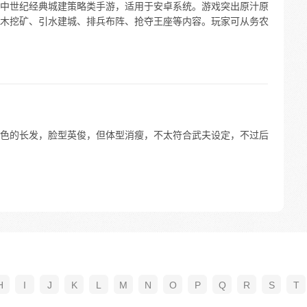
中世纪经典城建策略类手游，适用于安卓系统。游戏突出原汁原
木挖矿、引水建城、排兵布阵、抢夺王座等内容。玩家可从务农
色的长发，脸型英俊，但体型消瘦，不太符合武夫设定，不过后
H
I
J
K
L
M
N
O
P
Q
R
S
T