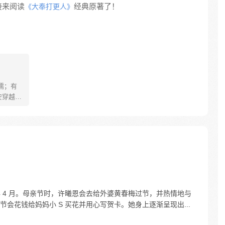
接来阅读
经典原著了！
《大奉打更人》
儒；有
安穿越醒
就要流
自保，顺
日，结
报小郎君
2 年 4 月。母亲节时，许曦恩会去给外婆黄春梅过节，并热情地与
会花钱给妈妈小 S 买花并用心写贺卡。她身上逐渐呈现出...