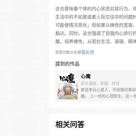
这也意味着个体的内心状态对其行为、
生活中的不如意或者人际交往中的问题
可能使情况恶化；但如果以佛性的宽容
豁达。同时，这也强调了自我内心修行
魔，培养佛性，从而在生活、道德、精
举报反馈
答案问题点击
提到的作品
心魔
阅文漫画 · 穿越 · 妖怪
要说李云心是人，可他做的事却
魔。 上一世的心理医生，这一
会操弄术法的画师，可他最会操
还是人心。 被道统追杀，与妖
无论是人是妖，最终都会沦为李
棋子。 就连拿人魂魄的黑白阎
相关问答
也要问一句：食人心魔何处来？
食人，也食人心。