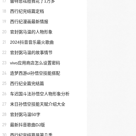
17
蕾特恩祛痘我花了1万多
18
西行纪完结篇定档
19
西行纪漫画最新情报
20
官封弼马温的人物形象
21
2024抖音音乐最火歌曲
22
官封弼马温的故事情节
23
vivo应用商店怎么设置密码
24
造梦西游ol孙悟空技能搭配
25
西行纪全篇完结篇
26
车迟国斗法孙悟空人物形象分析
27
末日孙悟空技能天赋介绍大全
28
官封弼马温50字
29
最新抖音歌曲DJ版
30
西行纪完结篇是第几季