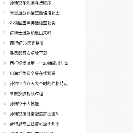
4
孙悟空车迟国斗法顺序
5
末日血战孙悟空最佳搭配图
6
冯骥回应黑神话悟空获奖
7
痘博士退款能退出来吗
8
西行纪36集完整版
9
暴风影音安卓版下载
10
西行纪燃魂第一个20抽能出什么
11
山海经免费全集在线观看
12
孙悟空当齐天大圣时的性格特点
13
果酸换肤视频过程
14
孙悟空十大技能
15
孙悟空技能搭配造梦西游3
16
蕾特恩专业祛痘可靠不知乎