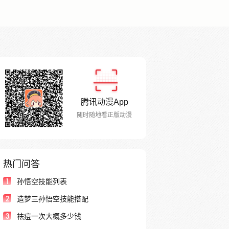
腾讯动漫App
随时随地看正版动漫
热门问答
1
孙悟空技能列表
2
造梦三孙悟空技能搭配
3
祛痘一次大概多少钱