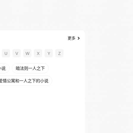
更多
U
V
W
X
Y
Z
小说
暗法则一人之下
爱情公寓和一人之下的小说