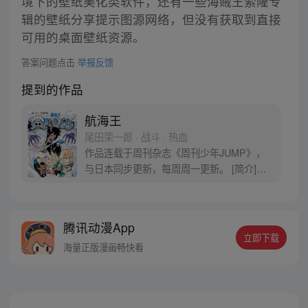
境下的壁纸美化类软件，还有一些海贼王索隆专
辑的壁纸分享提示图源网络，但没有获取到直接
可用的桌面壁纸资源。
答案问题点击
举报反馈
提到的作品
航海王
尾田荣一郎 · 战斗 · 热血
作品连载于周刊杂志《周刊少年JUMP》，
与日本同步更新，每周周一更新。 [简介]有
一个梦想成为海盗的少年叫路飞，他因误
食“恶魔果实”而成为了橡皮人，在获得超人
能力的同时付出了一辈子无法游泳的代价。
腾讯动漫App
十年后，路飞为实现与因救他而断臂的杰克
立即下载
斯的约定而出海，开始了以成为海盗王为目
海量正版漫画畅快看
标的伟大的冒险旅程！