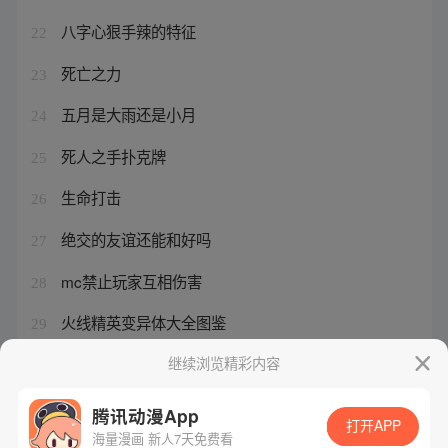
八字心狠手辣的特征
22
死亡之力
23
五月是大雨还是小月
24
死人之手扑克牌
25
生命打击
26
绝交的友谊还能和好吗
27
mc禁止玩家互相伤害
28
火线精英变异体大全图鉴
29
触碰死人手后的化解方法
继续浏览精彩内容
30
腾讯动漫App
打开APP
海量漫画 新人7天免费看