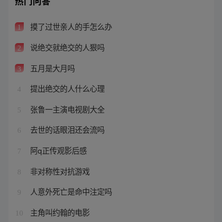
热门问答
摸了过世亲人的手怎么办
1
说绝交就绝交的人狠吗
2
五月是大月吗
3
提出绝交的人什么心理
4
张鲁一主演电视剧大全
5
去世的话眼泪还会流吗
6
阿q正传观影后感
7
非对称性对抗游戏
8
人意外死亡是命中注定吗
9
主角叫约翰的电影
10