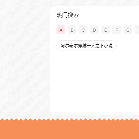
热门搜索
A
B
C
D
E
F
G
阿尔泰尔穿越一人之下小说