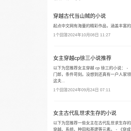
穿越古代当山贼的小说
起点中文网有海量的精彩作品，涵盖丰富的
1个回答
2024年10月08日 11:27
女主穿越cp徐三小说推荐
以下为您推荐女主穿越 cp 徐三的小说：
门郎，条件苛刻。没想到还真有一户人家领
这夫...
1个回答
2024年09月24日 07:11
女主古代乱世求生存的小说
以下为您推荐一些女主在古代乱世求生存的
穿越、系统、种田和基建等元素。 - 《