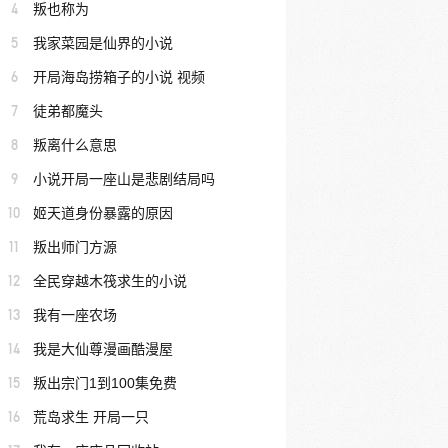
4
叛也称为
5
我家菜园是仙界的小说
6
开局海岛捞箱子的小说 视频
7
徒弟都魔头
8
叛离什么意思
9
小说开局一座山是悲剧结局吗
10
姬天道身份暴露的原因
11
叛出师门方源
12
全民穿越木筏求生的小说
13
我有一座农场
14
我是大仙尊漫画酷漫屋
15
叛出宗门1到100集免费
16
荒岛求生 开局一只