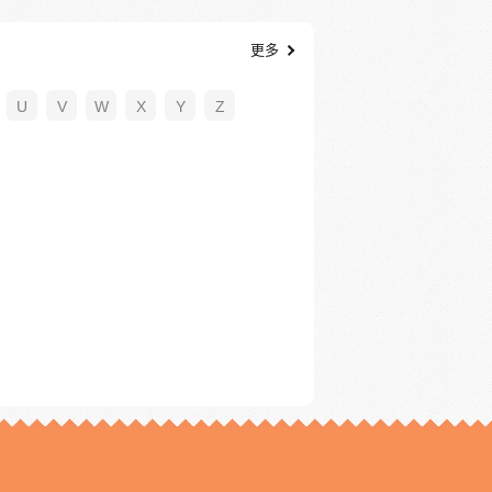
更多
U
V
W
X
Y
Z