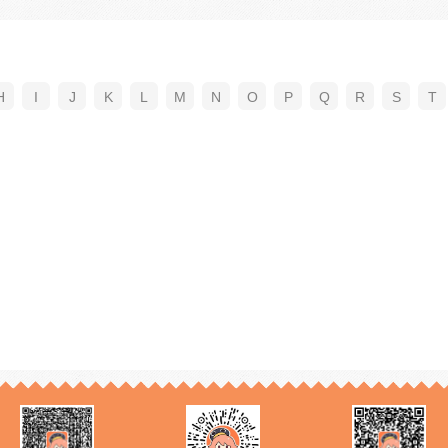
H
I
J
K
L
M
N
O
P
Q
R
S
T