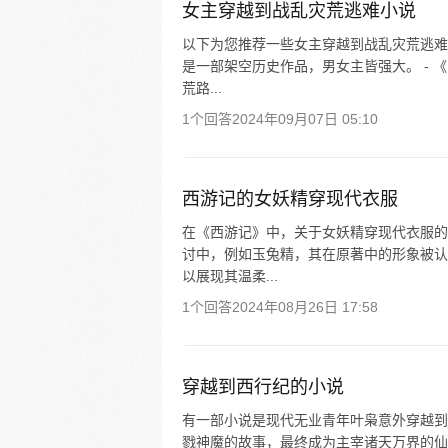
女主穿越到战乱灾荒逃难小说
以下为您推荐一些女主穿越到战乱灾荒逃难
是一部架空历史作品，男女主皆强大。 -
荒路...
1个回答
2024年09月07日 05:10
西游记的女妖精穿现代衣服
在《西游记》中，关于女妖精穿现代衣服的
讨中，例如玉兔精，其在原著中的形象被认
以展现其温柔...
1个回答
2024年08月26日 17:58
穿越到西行纪的小说
有一部小说是现代无业青年叶枭意外穿越到
戮神魔的故事，最终成为主宰诸天万界的仙