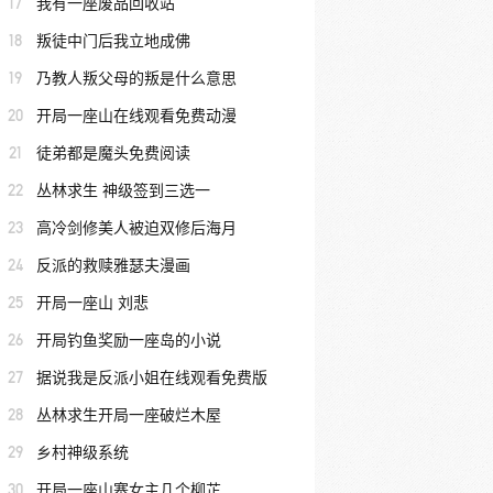
17
我有一座废品回收站
18
叛徒中门后我立地成佛
19
乃教人叛父母的叛是什么意思
20
开局一座山在线观看免费动漫
21
徒弟都是魔头免费阅读
22
丛林求生 神级签到三选一
23
高冷剑修美人被迫双修后海月
24
反派的救赎雅瑟夫漫画
25
开局一座山 刘悲
26
开局钓鱼奖励一座岛的小说
27
据说我是反派小姐在线观看免费版
28
丛林求生开局一座破烂木屋
29
乡村神级系统
30
开局一座山寨女主几个柳芷