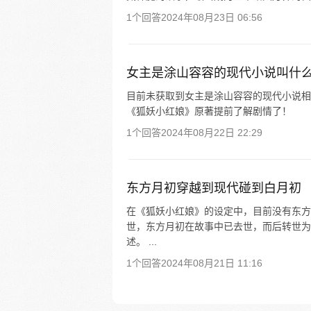
1个回答
2024年08月23日 06:56
女主是涂山容容的现代小说叫什
目前未获取到女主是涂山容容的现代小说相
《狐妖小红娘》原著提前了解剧情了！
1个回答
2024年08月22日 22:29
东方月初穿越到现代碰到白月初
在《狐妖小红娘》的设定中，目前没有东方
世，东方月初在故事中已去世，而后转世为
述。 ...
1个回答
2024年08月21日 11:16