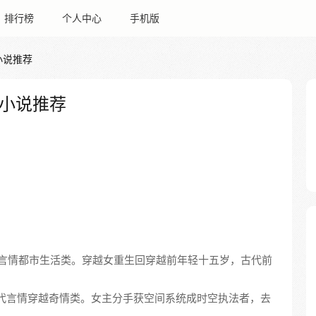
排行榜
个人中心
手机版
小说推荐
小说推荐
言情都市生活类。穿越女重生回穿越前年轻十五岁，古代前
代言情穿越奇情类。女主分手获空间系统成时空执法者，去