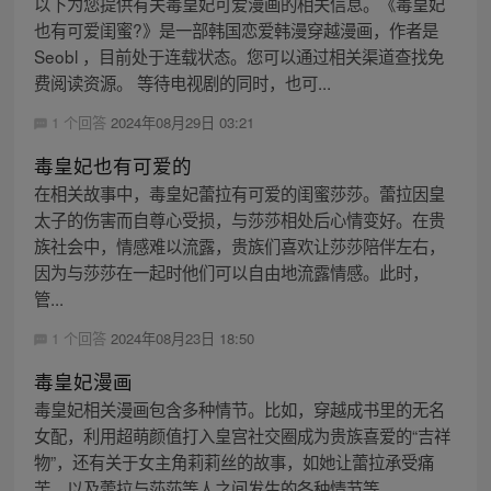
以下为您提供有关毒皇妃可爱漫画的相关信息。《毒皇妃
也有可爱闺蜜?》是一部韩国恋爱韩漫穿越漫画，作者是
Seobl ，目前处于连载状态。您可以通过相关渠道查找免
费阅读资源。 等待电视剧的同时，也可...
1 个回答
2024年08月29日 03:21
毒皇妃也有可爱的
在相关故事中，毒皇妃蕾拉有可爱的闺蜜莎莎。蕾拉因皇
太子的伤害而自尊心受损，与莎莎相处后心情变好。在贵
族社会中，情感难以流露，贵族们喜欢让莎莎陪伴左右，
因为与莎莎在一起时他们可以自由地流露情感。此时，
管...
1 个回答
2024年08月23日 18:50
毒皇妃漫画
毒皇妃相关漫画包含多种情节。比如，穿越成书里的无名
女配，利用超萌颜值打入皇宫社交圈成为贵族喜爱的“吉祥
物”，还有关于女主角莉莉丝的故事，如她让蕾拉承受痛
苦，以及蕾拉与莎莎等人之间发生的各种情节等。 ...