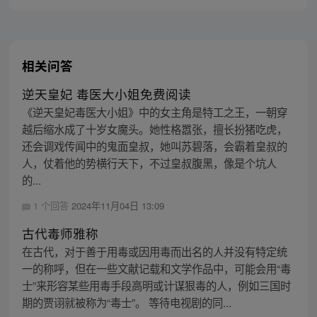
相关问答
逆天皇妃 毒医大小姐免费阅读
《逆天皇妃毒医大小姐》中的女主角是特工之王，一朝穿
越后缩水成了十岁女魔头。她性格嚣张，擅长扮猪吃虎，
还会调戏传闻中的鬼面皇叔，她叫苏碧落，会霸着皇叔的
人，仗着他的势横行天下，不过皇叔腹黑，像是个坑人
的...
1 个回答
2024年11月04日 13:09
古代毒师雅称
在古代，对于善于用毒或因用毒而出名的人并没有特定统
一的称呼，但在一些文献记载和文学作品中，可能会用“毒
士”来形容某些用毒手段高明或计谋狠毒的人，例如三国时
期的贾诩就被称为“毒士”。 等待电视剧的同...