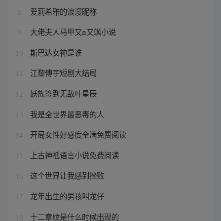
爱莉希雅的浪漫昵称
8
大佬夫人马甲又a又飒小说
9
斯巴达女神是谁
10
江黎傅宇短剧大结局
11
妖族签到无敌叶星辰
12
我是全世界最恶毒的人
13
开局女性好感度全满免费阅读
14
上古神祗语言小说免费阅读
15
这个世界让我感到挫败
16
龙年出生的男孩叫龙仔
17
十二章纹是什么时候出现的
18