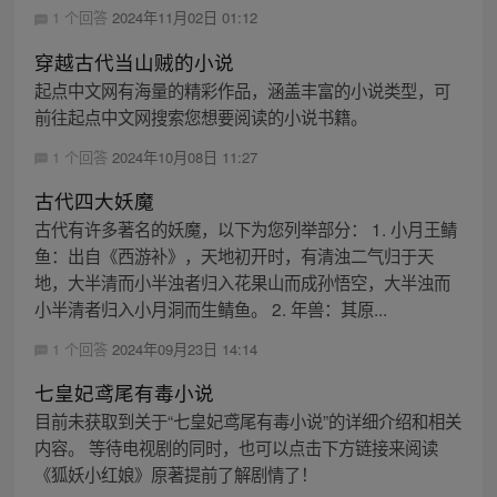
1 个回答
2024年11月02日 01:12
穿越古代当山贼的小说
起点中文网有海量的精彩作品，涵盖丰富的小说类型，可
前往起点中文网搜索您想要阅读的小说书籍。
1 个回答
2024年10月08日 11:27
古代四大妖魔
古代有许多著名的妖魔，以下为您列举部分： 1. 小月王鲭
鱼：出自《西游补》，天地初开时，有清浊二气归于天
地，大半清而小半浊者归入花果山而成孙悟空，大半浊而
小半清者归入小月洞而生鲭鱼。 2. 年兽：其原...
1 个回答
2024年09月23日 14:14
七皇妃鸢尾有毒小说
目前未获取到关于“七皇妃鸢尾有毒小说”的详细介绍和相关
内容。 等待电视剧的同时，也可以点击下方链接来阅读
《狐妖小红娘》原著提前了解剧情了！