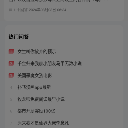
1 个回答
2024年08月03日 06:34
热门问答
女生叫你放弃的预示
1
千金归来我家小朋友马甲无数小说
2
美国恶魔女孩电影
3
扑飞漫画app最新
4
牧龙师免费阅读最早小说
5
都市开局奖励100亿
6
原来我才是仙界大佬李念凡
7