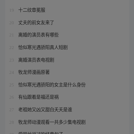
十二纹章冕服
19
丈夫的前女友来了
20
离婚的演员表有哪些
21
恰似寒光遇骄阳真人短剧
22
离婚演员表电视剧
23
牧龙师漫画原著
24
恰似寒光遇骄阳的女主是什么身份
25
有仙跟着是福还是祸
26
老祖她又凶又甜白夭夭是谁
27
牧龙师动漫观看一共多少集电视剧
28