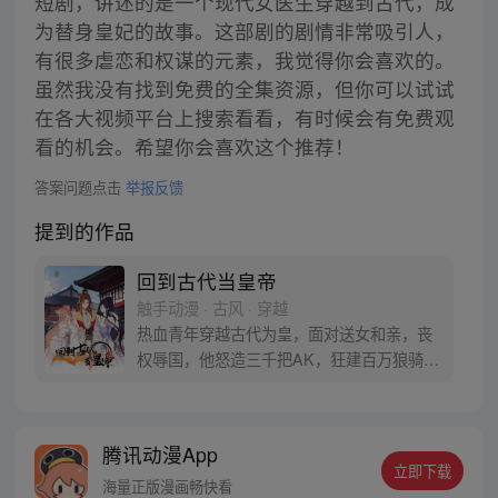
短剧，讲述的是一个现代女医生穿越到古代，成
为替身皇妃的故事。这部剧的剧情非常吸引人，
有很多虐恋和权谋的元素，我觉得你会喜欢的。
虽然我没有找到免费的全集资源，但你可以试试
在各大视频平台上搜索看看，有时候会有免费观
看的机会。希望你会喜欢这个推荐！
答案问题点击
举报反馈
提到的作品
回到古代当皇帝
触手动漫 · 古风 · 穿越
热血青年穿越古代为皇，面对送女和亲，丧
权辱国，他怒造三千把AK，狂建百万狼骑！
君临天下，引来各路美人献身，亦招来异族
人仇视。他只说一句，敢杀我汉族一人，朕
灭你一族！
腾讯动漫App
立即下载
海量正版漫画畅快看