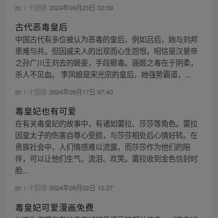
1 个回答
2024年09月23日 02:09
古代恶毒皇后
中国古代有多位被认为恶毒的皇后，例如吕后，她与刘邦
患难与共，但因戚夫人的出现而心生怨恨。昭信是汉景帝
之孙广川王刘去的姬妾，手段狠毒。骊姬之毒在于阴柔，
杀人不见血。 李凤娘是宋光宗的皇后，她强势霸道，...
1 个回答
2024年09月17日 07:40
毒皇妃也有可爱
在有关毒皇妃的故事中，有诸如蕾拉、莎莎等角色。蕾拉
因皇太子的伤害自尊心受损，与莎莎相处后心情好转。在
贵族社会中，人们情感难以流露，而莎莎作为他们的陪
伴，可以让他们生气、流泪、欢笑。蕾拉收到金色信封时
脸...
1 个回答
2024年09月02日 12:27
毒皇妃可爱漫画免费