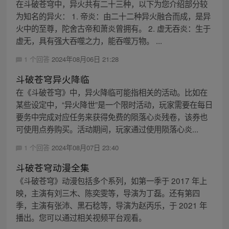
在斗破苍穹中，异火共有二十三种，以下为您介绍部分较
为知名的异火： 1. 帝炎：由二十二种异火融合而成，是异
火中的至尊，陀舍古帝和萧炎曾拥有。 2. 虚无吞炎：生于
虚无，具有强大吞噬之力，能吞噬万物。 ...
1 个回答
2024年08月06日 21:28
斗破苍穹异火降临
在《斗破苍穹》中，异火降临可能指相关的活动。比如在
某些设定中，“异火降世”是一个限时活动，玩家需要在每日
要务中完成对应任务来获得免费的陨落心炎残卷，该券也
可使用点券购买。活动期间，玩家通过使用陨落心炎...
1 个回答
2024年08月07日 23:40
斗破苍穹动漫全集
《斗破苍穹》动漫包括多个系列，如第一季于 2017 年上
映，主演有刘三木、陈奕雯等，导演为丁磊。还有第四
季，主演有张沛、黑石稔等，导演为赵丙乐，于 2021 年
播出。您可以通过相关视频平台观看。