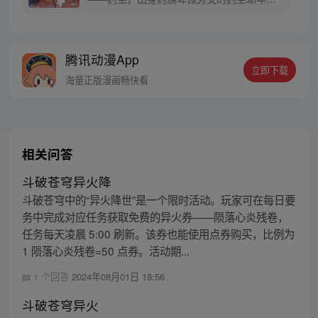
父，受尽冷眼，更因在药会展露锋芒而被陷
害，逐出药族。经历种种磨难和奇遇之后终
于进阶为中州大陆“第一炼药师”！【授权/每
腾讯动漫App
周二、五更新】
立即下载
海量正版漫画畅快看
相关问答
斗破苍穹异火降
斗破苍穹中的“异火降世”是一个限时活动。玩家可在每日要
务中完成对应任务获取免费的异火券——陨落心炎残卷，
任务每天凌晨 5:00 刷新。该券也能使用点券购买，比例为
1 陨落心炎残卷=50 点券。活动期...
1 个回答
2024年08月01日 18:56
斗破苍穹异火