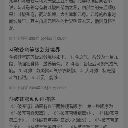
元尊和斗破苍穹均为天蚕土豆所著。元尊改编自同名小
说，与斗破苍穹有着斗破四部曲之称，四部曲的先后顺序
是：斗破苍穹，武动乾坤，大主宰和元尊。元尊的故事时
间线最早，其主角周元所在的世界叫苍玄天，他因身怀圣
龙...
1 个回答
2024年09月26日 08:07
斗破苍穹等级划分境界
斗破苍穹的等级划分境界如下： 1. 斗之气：共分为一至九
段，能强壮身体，滋养筋骨。 2. 斗者：晋级后可聚气成气
旋。 3. 斗师：能凝聚斗气纱衣防御。 4. 大斗师：标志是
斗气化铠。 5. 斗灵：能够...
1 个回答
2024年09月29日 22:27
斗破苍穹动动画排序
《斗破苍穹》动画有以下两种观看顺序： 第一种顺序为
《斗破苍穹缘起篇》、《斗破苍穹特别篇1》、《斗破苍穹
第二季》、《斗破苍穹特别篇2沙之澜歌》、《斗破苍穹第
三季》、《斗破苍穹第四季》、《斗破苍穹三年之约...