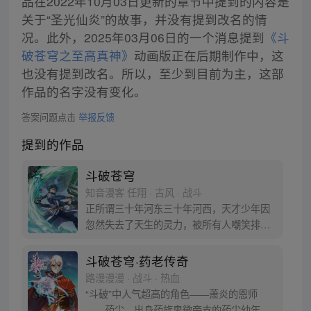
品在2022年10月03日更新的章节中提到的内容是
关于“圣光仙炎”的故事，并没有提到改名的情
况。此外，2025年03月06日的一个消息提到
《斗
破苍穹之至高真神》
动画版正在后期制作中，这
也没有提到改名。所以，至少到目前为主，这部
作品的名字没有变化。
答案问题点击
举报反馈
提到的作品
斗破苍穹
知音漫客 任翔 · 古风 · 战斗
正所谓三十年河东三十年河西，天才少年因
忽然失去了天生的灵力，被所有人嘲笑排
挤，为了一雪前耻他亲手毁掉婚约，一心进
修、打怪、升级！重登人生巅峰的他让人们
斗破苍穹·药老传奇
知道莫欺少年穷真的很重要！
路漫漫漫 · 战斗 · 热血
“斗破”中人气超高的角色——萧炎的恩师
——药尘，出身药族卑微旁支的药尘幼年丧