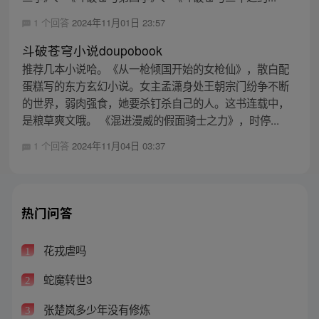
1 个回答
2024年11月01日 23:57
斗破苍穹小说doupobook
推荐几本小说哈。《从一枪倾国开始的女枪仙》，散白配
蛋糕写的东方玄幻小说。女主孟潇身处王朝宗门纷争不断
的世界，弱肉强食，她要杀钉杀自己的人。这书连载中，
是粮草爽文哦。 《混进漫威的假面骑士之力》，时停...
1 个回答
2024年11月04日 03:37
热门问答
花戎虐吗
1
蛇魔转世3
2
张楚岚多少年没有修炼
3