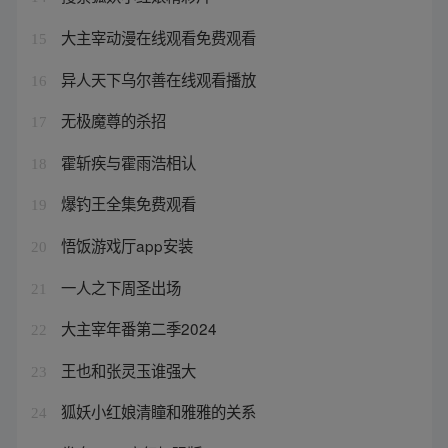
大主宰动漫在线观看免费观看
15
异人天下乌尔善在线观看播放
16
无极魔尊的杀招
17
霍斩疾与霍雨浩相认
18
爆钓王全集免费观看
19
悟饭游戏厅app安装
20
一人之下周圣出场
21
大主宰年番第二季2024
22
王也和张灵玉谁强大
23
狐妖小红娘清瞳和雅雅的关系
24