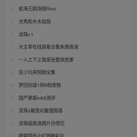
航海王剧场版filmz
4
光秀和木木结局
5
龙珠z t
6
大主宰在线观看全集免费高清
7
一人之下之我是张楚岚他爹
8
狂少归来短剧全集
9
梦回剑道1到8档宠物
10
国产黑狐mk9测评
11
龙珠z最强对最强国语
12
龙珠超高清图片孙悟空
13
搜索狐妖小红娘精彩片
14