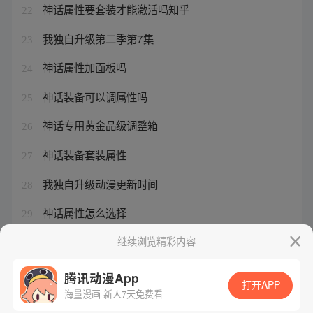
神话属性要套装才能激活吗知乎
22
我独自升级第二季第7集
23
神话属性加面板吗
24
神话装备可以调属性吗
25
神话专用黄金品级调整箱
26
神话装备套装属性
27
我独自升级动漫更新时间
28
神话属性怎么选择
29
神话专属调整箱多少次
继续浏览精彩内容
30
腾讯动漫App
打开APP
海量漫画 新人7天免费看