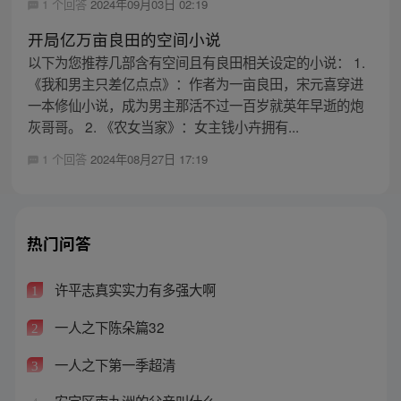
1 个回答
2024年09月03日 02:19
开局亿万亩良田的空间小说
以下为您推荐几部含有空间且有良田相关设定的小说： 1.
《我和男主只差亿点点》：作者为一亩良田，宋元喜穿进
一本修仙小说，成为男主那活不过一百岁就英年早逝的炮
灰哥哥。 2. 《农女当家》：女主钱小卉拥有...
1 个回答
2024年08月27日 17:19
热门问答
许平志真实实力有多强大啊
1
一人之下陈朵篇32
2
一人之下第一季超清
3