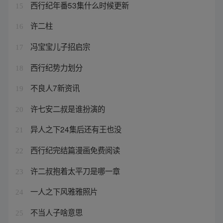
西行纪年番53集什么时候更新
15
许二柱
16
冯宝宝儿子招启宗
17
西行纪势力划分
18
不良人7新资讯
19
许七安二叔是谁扮演的
20
异人之下24集后还有王也没
21
西行纪完结篇漫画免费阅读
22
许二叔抱着太平刀是哪一章
23
一人之下风雅雅照片
24
不当人子啥意思
25