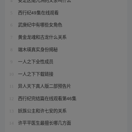
安定区南九洲的父亲叫什么
4
西行纪49集在线观看
5
武庚纪中有哪些女角色
6
黄金龙魂和古龙什么关系
7
端木瑛真实身份揭秘
8
一人之下全性成员
9
一人之下下载链接
10
异人天下真人版二部预告片
11
西行纪完结篇在线观看第46集
12
妖族公主和许七安的关系
13
许平平医生最擅长哪几方面
14