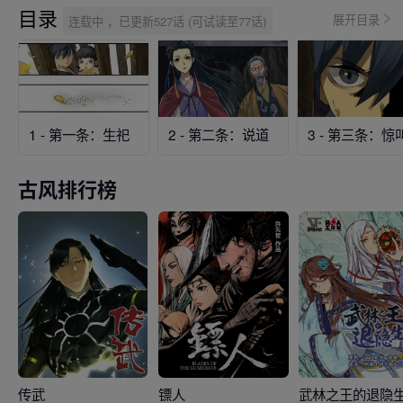
目录
展开目录
连载中 ，已更新527话 (可试读至77话)
1 - 第一条：生祀
2 - 第二条：说道
3 - 第三条：惊
古风排行榜
传武
镖人
武林之王的退隐