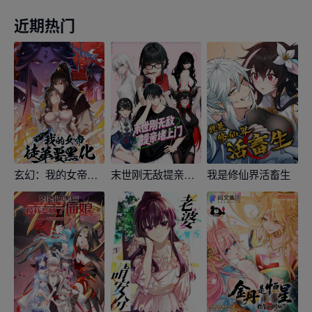
近期热门
玄幻：我的女帝徒弟要黑化
末世刚无敌提亲堵上门
我是修仙界活畜生