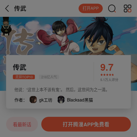
传武
打开APP
9.7
传武
灵异TOP10
216亿人气
5.1万人评分
他说：“这世上本不该有鬼”。 然后，这世间为之一清。
作者：
gk工坊
Blacksad黑猫
打开腾漫APP免费看
看最新话