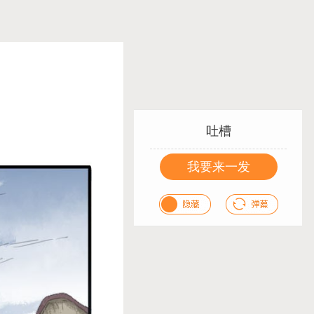
吐槽
我要来一发