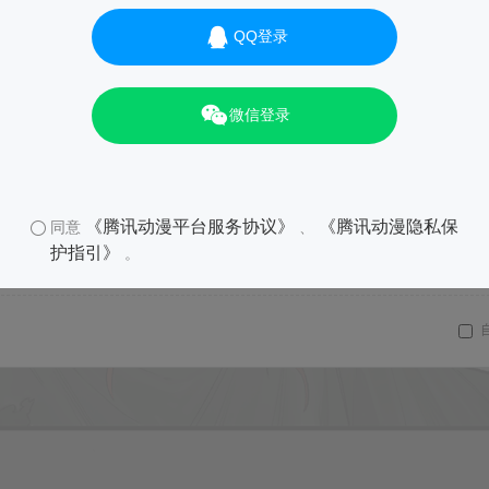
QQ登录
微信登录
《腾讯动漫平台服务协议》
《腾讯动漫隐私保
同意
、
护指引》
。