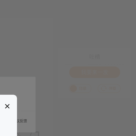
吐槽
我要来一发