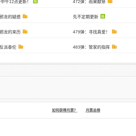
中午12点更新！
472弹：雨果献祭
：邪龙的疑惑
先不定期更新
：邪龙的来历
479弹：寻找真爱！
：反派泰伦
483弹：管家的指挥
如何获得月票？
月票总榜