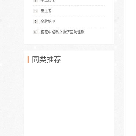
拳王归来
7
重生者
8
金牌护卫
9
桐花中路私立协济医院怪谈
10
同类推荐