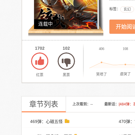
标签：
玄幻
连载中
开始阅
1702
102
406
108
笑喷了
虐哭了
红票
黑票
章节列表
上次看到：
--
最新话：
[484弹
469弹：心磁五怪
470弹