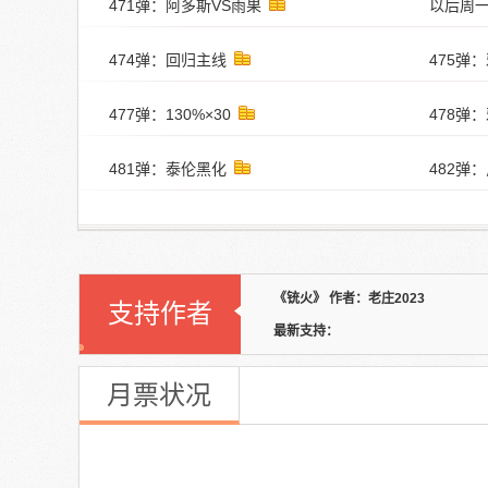
471弹：阿多斯VS雨果
以后周一
474弹：回归主线
475弹
477弹：130%×30
478弹
481弹：泰伦黑化
482弹
《铳火》 作者：老庄2023
支持作者
最新支持：
月票状况
《铳火》
本周月票：
--
张 本周排名：
--