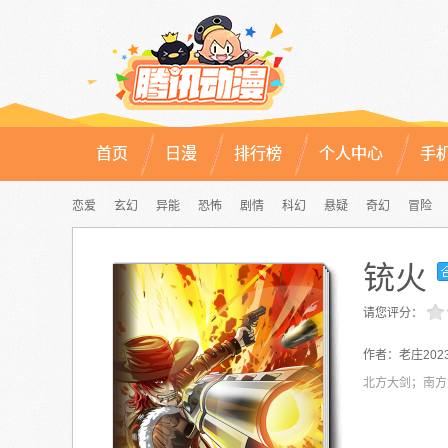
首页
日漫
排行榜
个人中心
手
恋爱
玄幻
异能
恐怖
剧情
科幻
悬疑
奇幻
冒险
铳火
请您评分：
作者：
老庄202
北方大剑；南方