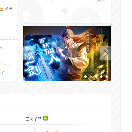
举报
4
死了
三高了!?