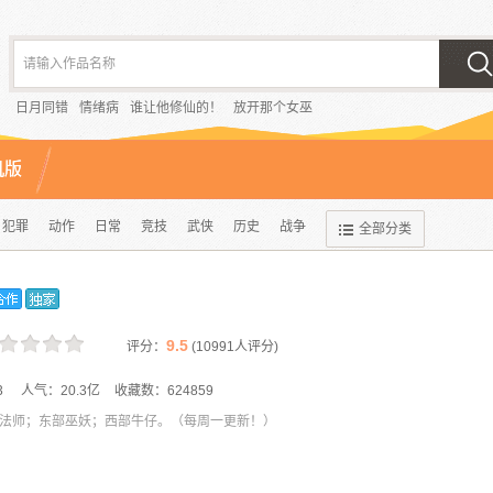
请输入作品名称
日月同错
情绪病
谁让他修仙的！
放开那个女巫
机版
犯罪
动作
日常
竞技
武侠
历史
战争
全部分类
9.5
评分：
(
10991
人评分)
3
人气：
20.3亿
收藏数：
624859
法师；东部巫妖；西部牛仔。（每周一更新！）