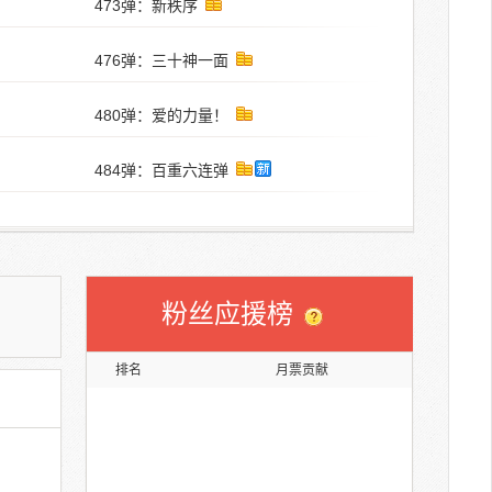
473弹：新秩序
476弹：三十神一面
480弹：爱的力量！
484弹：百重六连弹
粉丝应援榜
排名
月票贡献