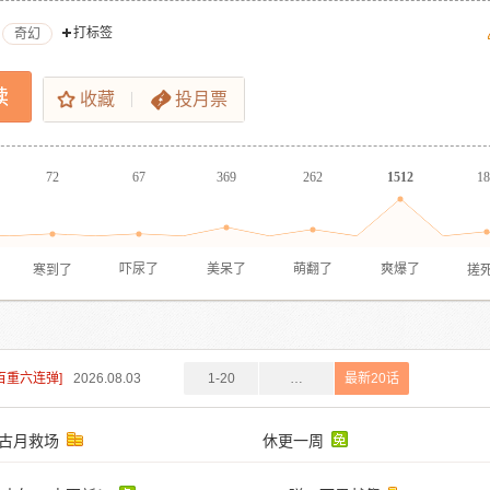
打标签
奇幻
读
收藏
投月票
72
67
369
262
1512
18
寒到了
搓
吓尿了
美呆了
萌翻了
爽爆了
：百重六连弹]
2026.08.03
1-20
…
最新20话
：古月救场
休更一周