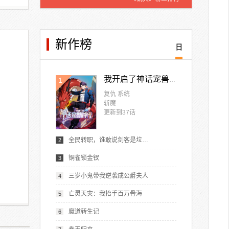
新作榜
日
1
我开启了神话宠兽时代
复仇 系统
斩魔
更新到
37
话
全民转职，谁敢说剑客是垃圾职业
2
铜雀锁金钗
3
三岁小鬼带我逆袭成公爵夫人
4
亡灵天灾：我抬手百万骨海
5
魔道转生记
6