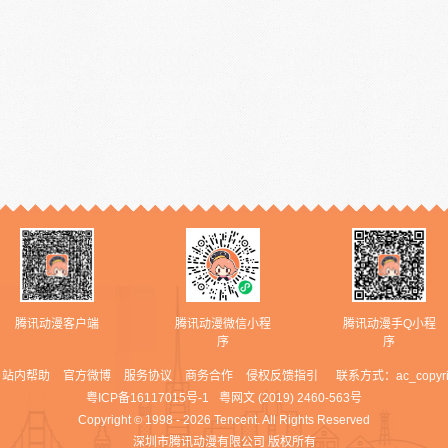
腾讯动漫客户端
腾讯动漫微信小程
腾讯动漫手Q小程
序
序
站内帮助
官方微博
服务协议
商务合作
侵权反馈指引
联系方式：
ac_copyr
粤ICP备16117015号-1
粤网文 (2019) 2460-563号
Copyright
1998 - 2026 Tencent. All Rights Reserved
©
深圳市腾讯动漫有限公司 版权所有