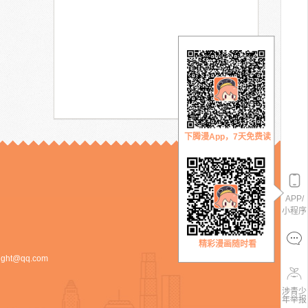
下腾漫App，7天免费读
APP/
小程序
精彩漫画随时看
ight@qq.com
涉青少
年举报