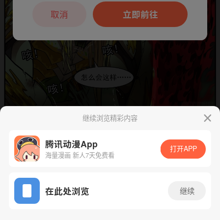
本章节仅支持App阅读，可打开App新用
户7天免费看
取消
立即前往
继续浏览精彩内容
下一话
腾漫App免费看
腾讯动漫App
打开APP
海量漫画 新人7天免费看
App免费看
在此处浏览
继续
102话 1/1