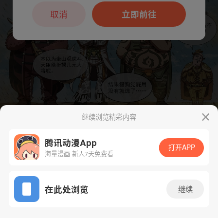
本章节仅支持App阅读，可打开App新用
户7天免费看
取消
立即前往
继续浏览精彩内容
下一话
腾漫App免费看
腾讯动漫App
打开APP
海量漫画 新人7天免费看
App免费看
在此处浏览
继续
81话 1/1