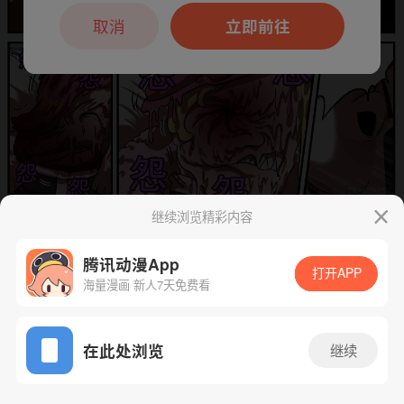
本章节仅支持App阅读，可打开App新用
户7天免费看
取消
立即前往
继续浏览精彩内容
下一话
腾漫App免费看
腾讯动漫App
打开APP
海量漫画 新人7天免费看
App免费看
在此处浏览
继续
73话 1/1