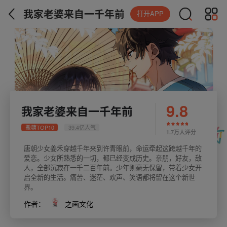
我家老婆来自一千年前
打开APP
9.8
我家老婆来自一千年前
撒糖TOP10
39.4亿人气
1.7万人评分
唐朝少女姜禾穿越千年来到许青眼前，命运牵起这跨越千年的
爱恋。少女所熟悉的一切，都已经变成历史。亲朋，好友，敌
人，全部沉寂在一千二百年前。少年则毫无保留，带着少女开
启全新的生活。痛苦、迷茫、欢声、笑语都将留在这个新世
界。
作者：
之画文化