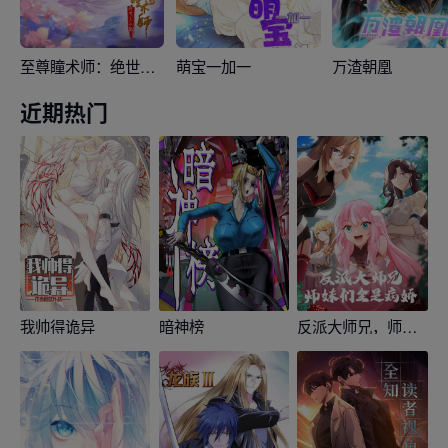
至尊瞳术师：绝世大小姐
萌宝一加一
万渣朝凰
近期热门
我帅得诡异
暗神榜
反派大师兄，师妹们全是病娇