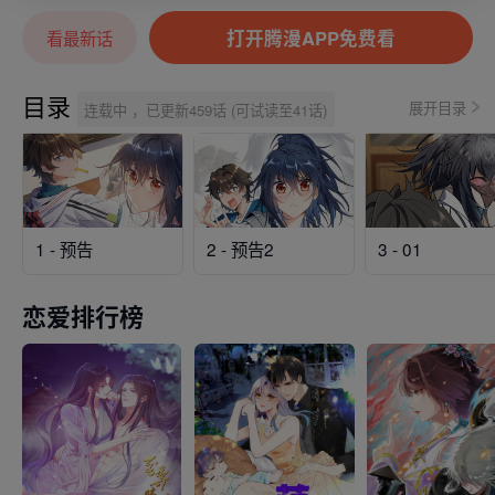
打开腾漫APP免费看
看最新话
目录
展开目录
连载中 ，已更新459话 (可试读至41话)
1 - 预告
2 - 预告2
3 - 01
恋爱排行榜