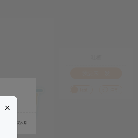
吐槽
我要来一发