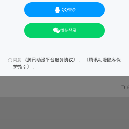
QQ登录
微信登录
《腾讯动漫平台服务协议》
《腾讯动漫隐私保
同意
、
护指引》
。