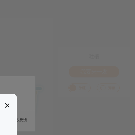
吐槽
我要来一发