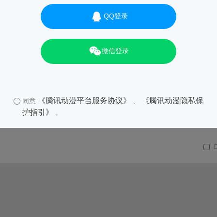
QQ登录
微信登录
《腾讯动漫平台服务协议》
《腾讯动漫隐私保
同意
、
护指引》
。