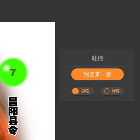
吐槽
我要来一发