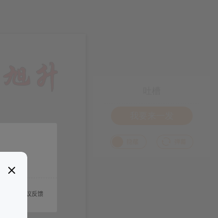
吐槽
我要来一发