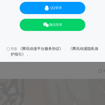
QQ登录
微信登录
《腾讯动漫平台服务协议》
《腾讯动漫隐私保
同意
、
护指引》
。