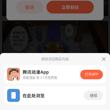
本章节仅支持App阅读，可打开App新用
户7天免费看
取消
立即前往
继续浏览精彩内容
腾讯动漫App
打开APP
海量漫画 新人7天免费看
App免费看
下一话
腾漫App免费看
在此处浏览
继续
229话 1/1