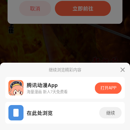
本章节仅支持App阅读，可打开App新用
户7天免费看
取消
立即前往
继续浏览精彩内容
下一话
腾漫App免费看
腾讯动漫App
打开APP
海量漫画 新人7天免费看
App免费看
在此处浏览
继续
266话 1/1