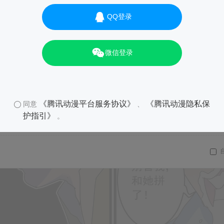
QQ登录
微信登录
《腾讯动漫平台服务协议》
《腾讯动漫隐私保
同意
、
护指引》
。