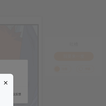
吐槽
我要来一发