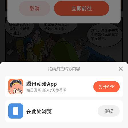
本章节仅支持App阅读，可打开App新用
户7天免费看
取消
立即前往
继续浏览精彩内容
腾讯动漫App
打开APP
海量漫画 新人7天免费看
App免费看
下一话
腾漫App免费看
在此处浏览
继续
87话 1/1