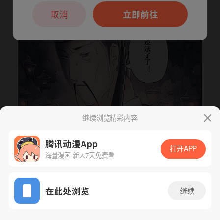
本章节仅支持App阅读，可打开App新用
户7天免费看
取消
立即前往
继续浏览精彩内容
腾讯动漫App
打开APP
下一话
腾漫App免费看
海量漫画 新人7天免费看
App免费看
在此处浏览
继续
128话 1/1