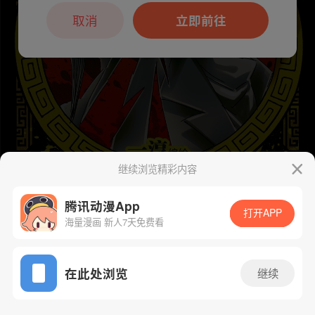
本章节仅支持App阅读，可打开App新用
户7天免费看
取消
立即前往
继续浏览精彩内容
腾讯动漫App
打开APP
海量漫画 新人7天免费看
下一话
腾漫App免费看
App免费看
在此处浏览
继续
129话 1/1