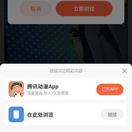
本章节仅支持App阅读，可打开App新用
户7天免费看
取消
立即前往
继续浏览精彩内容
下一话
腾漫App免费看
腾讯动漫App
打开APP
海量漫画 新人7天免费看
App免费看
在此处浏览
继续
166话 1/1